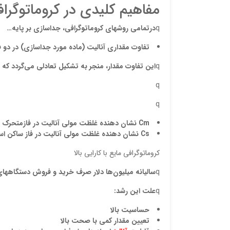
مفاهیم کلیدی در کروماتوگرا
q
درتمامی روشهای کروماتوگرافی، جداسازی بر پایه…
تفاوت مقداری آنالیت (ماده مورد جداسازی) در دو ف
q
این تفاوت مقدار، منجر به تشکیل تعادلی می
گردد که آ
q
q
m
C
نشان دهنده غلظت مولی آنالیت در فازمتحرک 
s
C
نشان دهنده غلظت مولی آنالیت در فاز ساکن ا
کروماتوگرافی مایع با کارایی بالا
q
سالیانه میلیون
ها دلار صرف خرید و فروش دستگاهها
q
علت این رشد
:
حساسیت بالا
تعیین مقدار کمی با صحت بالا