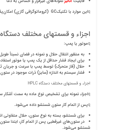
قابلیت
آنالیز
نمونه
های غیرفرار و حساس به دما
q
این موارد
با تکنیک
GC
(کروماتوگرافی گازی) امکان
پذ
اجزاء و قسمتهای مختلف دستگاه HPLC
q
موتور يا پمپ:
به منظور انتقال حلال و نمونه در فضای نسبتا
طویل س
برای ايجاد
فشار
حداقل از یک پمپ يا موتور استفاد
حلال (فاز متحرک) توسط پمپ با سرعت و جریان ثاب
فشار سیستم به اندازه (سایز) ذرات موجود در ستون، 
اجزاء و قسمتهای مختلف دستگاه HPLC
q
اجزاء نمونه برای تشخیص نوع ماده به سمت آشکار س
q
پس از اتمام کار ستون شستشو د
اده می
شود
.
برای شستشو،
بسته به نوع ستون، حلال متفاوتی ا
در ستون
های غیرقطبی پس از اتمام کار، ابتدا ستون
شستشو می
شود
.