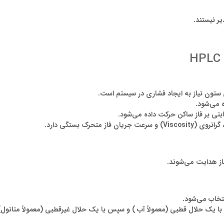
یر نیستند
.
تون نیاز به ایجاد فشاری در سیستم است
.
ه می
شود.
تی بر فاز ساکن حركت داده می
شود.
گرانروی (
Viscosity
) و سرعت جریان فاز متحرک بستگی دارد.
از هدایت می
شوند.
نتخاب می
شود
.
 با یک حلال قطبی (معمولا
آب ) و سپس با یک حلال غیرقطبی (معمولا
متانول)