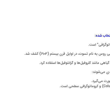
تخاب شده:
توگرافی” است.
روس به نام تسوت، در اوايل قرن بيستم (1903) كشف شد.
اهی مانند كلروفيل‌ها و گزانتوفيل‌ها استفاده کرد.
ندی می
شوند:
صورت می
گیرد.
Col
) و کروماتوگرافی سطحی است.