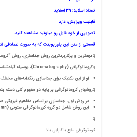
تعداد اسلاید: 39 اسلاید
قابلیت ویرایش: دارد
تصویری از خود فایل رو میتونید مشاهده کنید.
قسمتی از متن این پاورپوینت که به صورت تصادفی ان
q
مهمترین و پرکاربردترین روش جداسازی، روش “کروما
q
كروماتوگرافی (
Chromatography
)، بوسيله گياه
شناسی 
او از اين تكنيك برای جداسازی رنگدانه
‌های مختلف گي
q
روشهای کروماتوگرافی بر پایه دو مفهوم کلی دسته ب
در روش اول، جداسازی بر اساس مفاهیم فیزیکی 
این روش شامل دو گروه کروماتوگرافی ستونی (
umn
q
کرماتوگرافی مایع با کارایی بالا