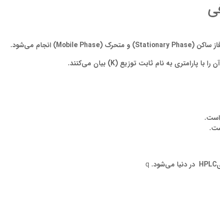
فی
از ساکن (
Stationary Phase
) و متحرک (
Mobile Phase
) انجام می
شود.
ن را با پارامتری به نام ثابت توزیع (
K
) بیان می
کنند.
است.
ست.
ی
HPLC
در دنیا می
شود.
q