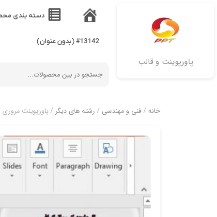
دسته بندی محص
خانه
#13142 (بدون عنوان)
پاورپوینت و قالب
خانه
/
فنی و مهندسی
/
رشته های دیگر
/ پاورپوینت مروری بر ر