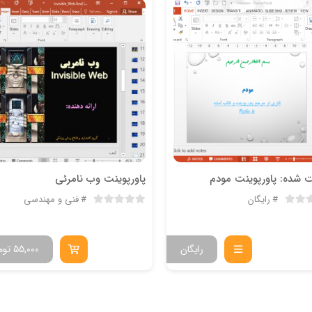
 شده: پاورپوینت مودم
پاورپوینت وب نامرئی
رایگان
فنی و مهندسی
رایگان
55,000
توم