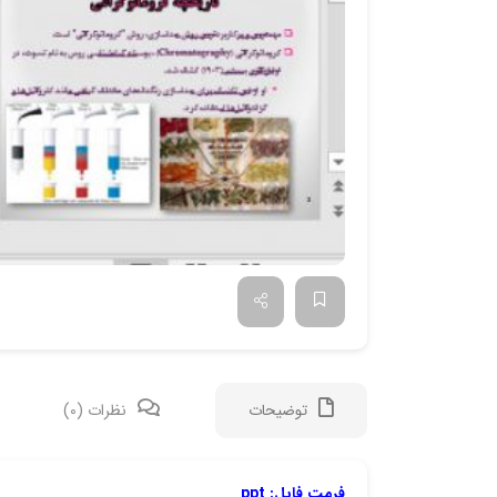
توضیحات
نظرات (0)
فرمت فایل: ppt