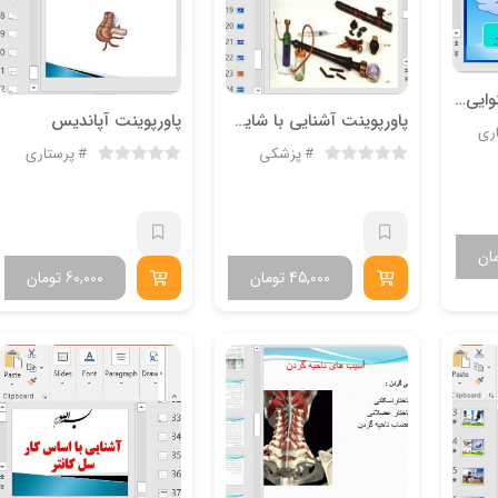
پاوپوینت سیستم شنوایی و تعادلی
پاورپوینت آشنايي با شایع ترین مواد
پاورپوینت آپاندیس
ری
پزشکی
پرستاری
ان
45,000
تومان
60,000
تومان