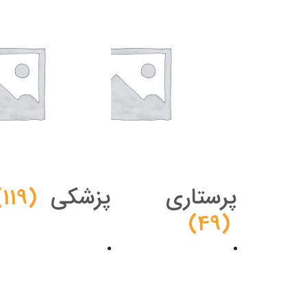
پرستاری
پزشکی
(119)
(49)