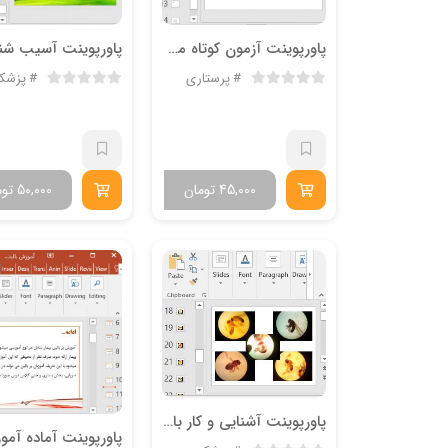
پاورپوینت آزمون کوتاه مدت عملکرد بالینی Mini CEX
پرستاری
پزشک
45,000
تومان
50,000
توم
پاورپوینت آشنایی و کار با مگس سرکه