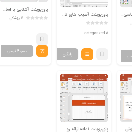
پاورپوینت آشنایی با اساس کار سل کانتر
پاورپوینت آسیب شناسی آسیب های شایع در مچ پا پیشگیری و درمان
پاورپوینت آسیب های ناحیه گردن
پزشکی
ی
Uncategorized
40,000
تومان
رایگان
ان
پاورپوینت آماده آموزش باليني
پاورپوینت آماده ارائه روش تدریس طلبگی