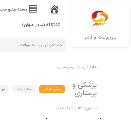
دسته بندی محص
خانه
#13142 (بدون عنوان)
پاورپوینت و قالب
خانه
/ پزشکی و پرستاری
پزشکی و
پیش فرض
محبوبیت
میان
پرستاری
نمایش 1–12 از 173 نتیجه