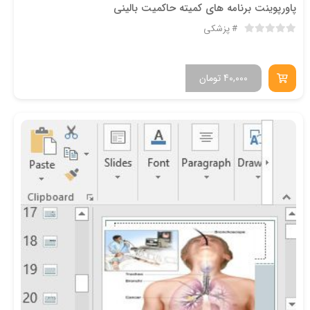
پاورپوینت برنامه هاي كميته حاكميت باليني
پزشکی
40,000
تومان