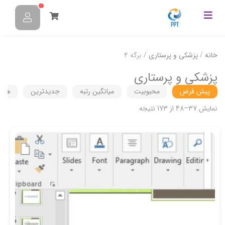
خانه
/
پزشکی و پرستاری
/ برگه 4
پزشکی و پرستاری
پیش فرض
محبوبیت
میانگین رتبه
جدیدترین
هزین
نمایش 37–48 از 173 نتیجه