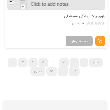
پاورپوینت پزشکی هسته ای
پرستاری
50,000
تومان
قبلی
1
2
3
4
5
6
7
…
13
14
15
بعدی