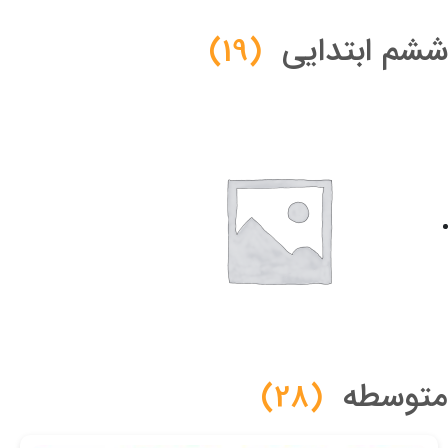
ششم ابتدایی
(19)
متوسطه
(28)