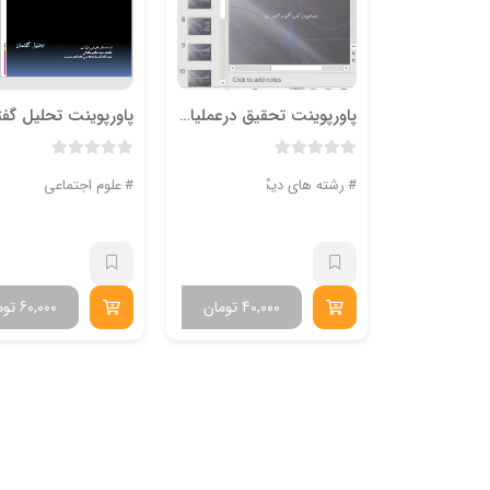
پاورپوینت تحقیق درعملیات نرم
رشته های دیگر
علوم اجتماعی
40,000
تومان
60,000
توم