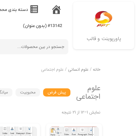
دسته بندی محص
خانه
#13142 (بدون عنوان)
پاورپوینت و قالب
خانه
/
علوم انسانی
/ علوم اجتماعی
علوم
پیش فرض
محبوبیت
میانگ
اجتماعی
نمایش 1–12 از 21 نتیجه