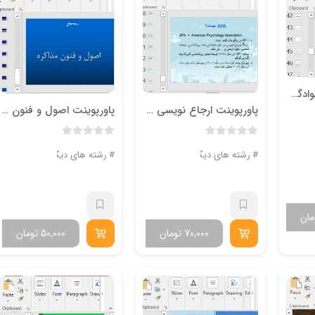
پاورپوینت ارتباط خانوادگي در كاهش اختلالات رفتاري
پاورپوینت ارجاع نویسی به سبک APA
پاورپوینت اصول و فنون مذاکره
یتی
رشته های دیگر
رشته های دیگر
مان
70,000
تومان
50,000
تومان