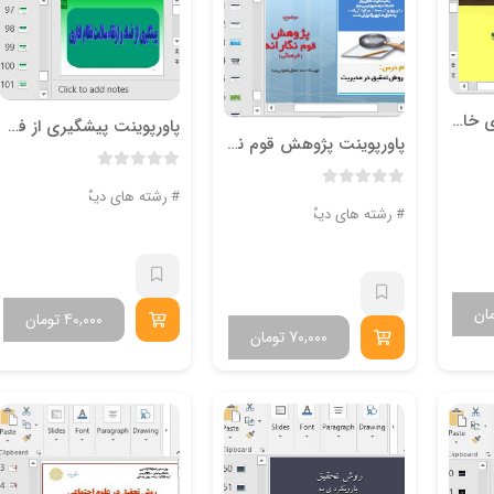
پاورپوینت ايمن سازي خانواده
پاورپوینت پيشگيري از فساد و ارتقاء سلامت نظام اداري
پاورپوینت پژوهش قوم نگارانه ( فرهنگی )
یتی
رشته های دیگر
رشته های دیگر
ان
40,000
تومان
70,000
تومان