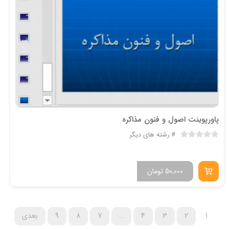
پاورپوینت اصول و فنون مذاکره
رشته های دیگر
50,000
تومان
1
2
3
4
…
7
8
9
بعدی