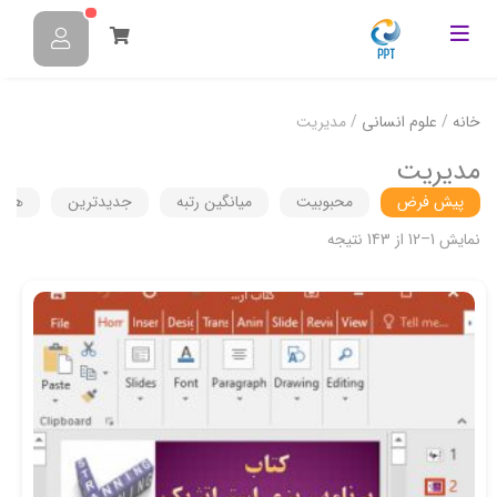
خانه
/
علوم انسانی
/ مدیریت
مدیریت
پیش فرض
محبوبیت
میانگین رتبه
جدیدترین
هزین
نمایش 1–12 از 143 نتیجه