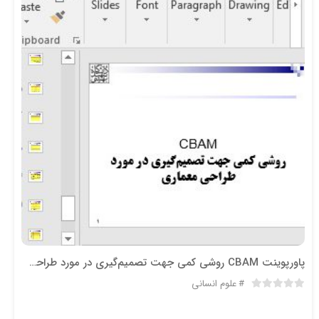
پاورپوینت CBAM روشي کمي جهت تصميم‌گيري در مورد طراحي معماري
علوم انسانی