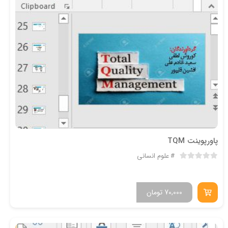
پاورپوینت TQM
علوم انسانی
70,000
تومان