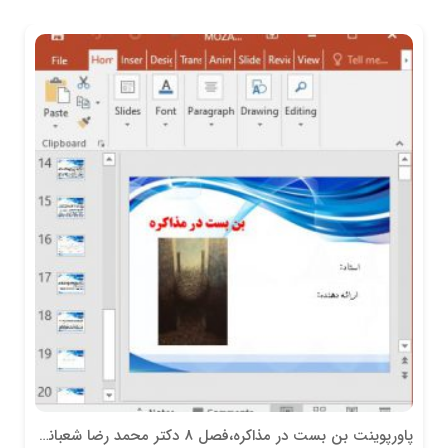
پاورپوینت بن بست در مذاکره،فصل 8 دكتر محمد رضا شعبانعلي