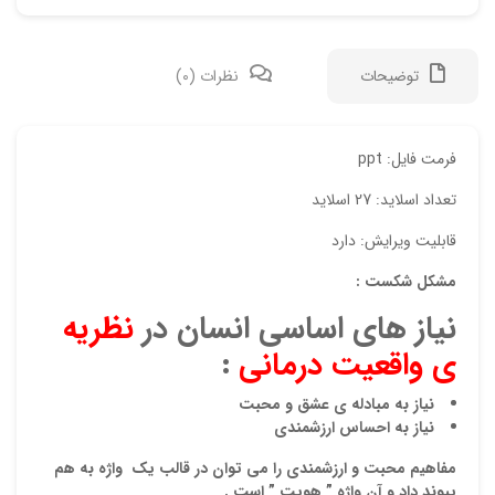
توضیحات
نظرات (0)
دیدگ
فرمت فایل: ppt
تعداد اسلاید: 27 اسلاید
هیچ 
قابلیت ویرایش: دارد
اولی
مشکل شکست :
“پاو
نیاز های
اساسی
انسان در
نظریه
نشان
ی واقعیت درمانی
:
علام
نیاز به مبادله ی عشق و محبت
امتیا
نیاز به احساس ارزشمندی
دیدگ
مفاهیم محبت و ارزشمندی را می توان در قالب یک واژه به هم
پیوند داد و آن واژه
” هویت ”
است .