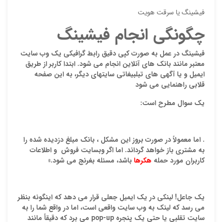
فیشینگ یا سرقت هویت
چگونگی انجام فیشینگ
فیشینگ در عمل به صورت کپی دقیق رابط گرافیکی یک وب سایت
معتبر مانند بانک هاي آنلاین انجام می شود. ابتدا کاربر از طریق
ایمیل و یا آگهی هاي تبلبیغاتی سایتهاي دیگر، به این صفحه
قلابی راهنمایی می شود
یک سوال مطرح است:
نقاط
. اما معمولاً در صورت بروز این مشکل ، بانک مبلغ دزدیده شده را
به مشتری باز خواهد گرداند. اما اگر وبسایت فروش و اطلاعات
نقاط
کاربران مورد حمله
هکرها
باشد، مسئله بغرنج می شود.»
نام ش
یک جاعل! لینکی در یک ایمیل جعلی قرار می دهد که اینگونه بنظر
می رسد که لینک به وب سایت واقعی است، اما در واقع شما را به
سایت تقلبی یا حتی یک پنجره
pop-up
می برد که دقیقاً مانند