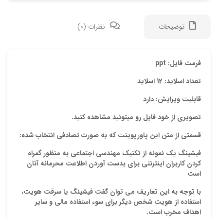
توضیحات
نظرات (0)
دیدگ
فرمت فایل: ppt
تعداد اسلاید: 12 اسلاید
هیچ 
قابلیت ویرایش: دارد
اولی
تصویری از خود فایل رو میتونید مشاهده کنید.
“پاو
قسمتی از متن این پاورپوینت که به صورت تصادفی انتخاب شده:
هوی
فیشینگ یک نمونه از تکنیک مهندسی اجتماعی
به
منظور گمراه
نشان
کردن کاربران اینترنتی براي بدست آوردن اطلاعت محرمانه آنان
علام
است
امتیا
با توجه به این تعاریف می توان گفت فیشینگ یا سرقت هویت،
استفاده از هویت شخص دیگر برای سوء استفاده مالی و سایر
دیدگ
اهداف مخرب است.