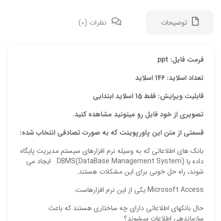
توضیحات
نظرات (0)
دیدگ
فرمت فایل: ppt
تعداد اسلاید: 146 اسلاید
هیچ 
قابلیت ویرایش: فقط 15 اسلاید ابتدایی
اولی
تصویری از خود فایل رو میتونید مشاهده کنید.
“پاورپ
قسمتی از متن این پاورپوینت که به صورت تصادفی انتخاب شده:
نشان
بانك هاي اطلاعاتي كه به وسيله نرم افزارهاي سيستم مديريت پايگاه
علام
داده يا (DataBase Management System)DBMS ايجاد مي
شوند، راه حل خوبي براي اين مشكلات هستند.
امتیا
Microsoft Access يكي از اين نرم افزارهاست.
دیدگ
حال بانكهاي اطلاعاتي داراي چه ساختاري هستند كه باعث
سازماندهي اطلاعات ميشوند؟