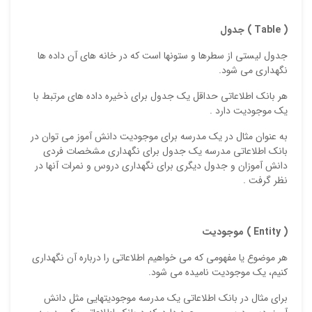
( Table )
جدول
جدول ليستي از سطرها و ستونها است كه در خانه هاي آن داده ها
ذ
نگهداري مي شود.
د
هر بانك اطلاعاتي حداقل يك جدول براي ذخيره داده هاي مرتبط با
يك موجوديت دارد .
به عنوان مثال در يك مدرسه براي موجوديت دانش آموز مي توان در
بانك اطلاعاتي مدرسه يك جدول براي نگهداري مشخصات فردي
دانش آموزان و جدول ديگري براي نگهداري دروس و نمرات آنها در
نظر گرفت .
( Entity )
موجوديت
هر موضوع يا مفهومي كه مي خواهيم اطلاعاتي را درباره آن نگهداري
كنيم، يك موجوديت ناميده مي شود.
براي مثال در بانك اطلاعاتي يك مدرسه موجوديتهايي مثل دانش