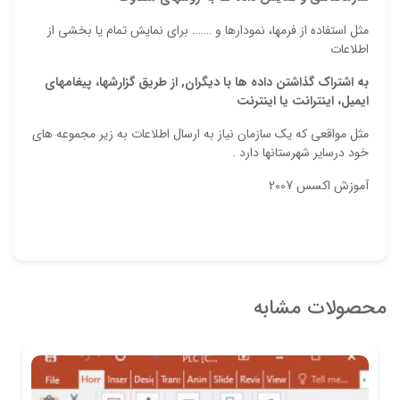
مثل استفاده از فرمها، نمودارها و ……. براي نمايش تمام يا بخشي از
اطلاعات
به
اشتراك گذاشتن
داده ها
با ديگران, از طريق گزارشها، پيغامهاي
ايميل، اينترانت يا اينترنت
مثل مواقعي كه يك سازمان نياز به ارسال اطلاعات به زير مجموعه هاي
خود درساير شهرستانها دارد .
آموزش اکسس 2007
محصولات مشابه