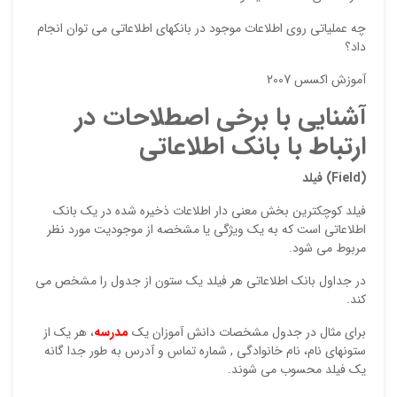
چه عملياتي روي اطلاعات موجود در بانكهاي اطلاعاتي مي توان انجام
داد؟
آموزش اکسس 2007
آشنايي با برخي اصطلاحات در
ارتباط با بانك اطلاعاتي
نقاط
(Field)
فيلد
فيلد كوچكترين بخش معني دار اطلاعات ذخيره شده در يك بانك
اطلاعاتي است كه به يك ويژگي يا مشخصه از موجوديت مورد نظر
نقاط
مربوط مي شود.
در جداول بانك اطلاعاتي هر فيلد يك ستون از جدول را مشخص مي
كند.
نام ش
براي مثال در جدول مشخصات دانش آموزان يك
مدرسه
، هر يك از
ستونهاي نام، نام خانوادگي , شماره تماس و آدرس به طور جدا گانه
يك فيلد محسوب مي شوند.
ایمیل