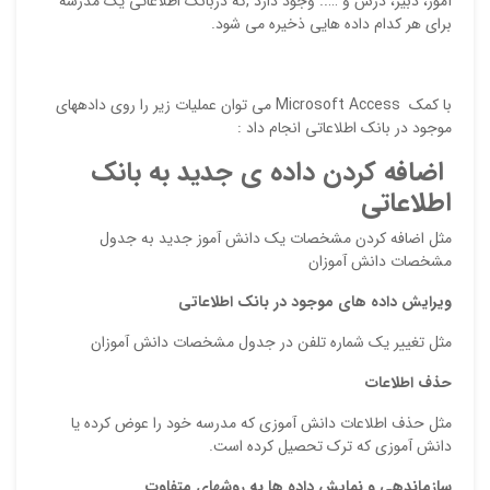
آموز، دبير، درس و ….. وجود دارد ,كه دربانك اطلاعاتي يك مدرسه
براي هر كدام داده هايي ذخيره مي شود.
با كمك Microsoft Access مي توان عمليات زير را روي دادههاي
موجود در بانك اطلاعاتي انجام داد :

اضافه كردن داده ي جديد به بانك
اطلاعاتي
مثل اضافه كردن مشخصات يك دانش آموز جديد به جدول
مشخصات دانش آموزان
ويرايش داده هاي
موجود در بانك اطلاعاتي
مثل تغيير يك شماره تلفن در جدول مشخصات دانش آموزان
حذف
اطلاعات
مثل حذف اطلاعات دانش آموزي كه مدرسه خود را عوض كرده يا
دانش آموزي كه ترك تحصيل كرده است.
سازماندهي
و نمايش
داده ها
به روشهاي متفاوت