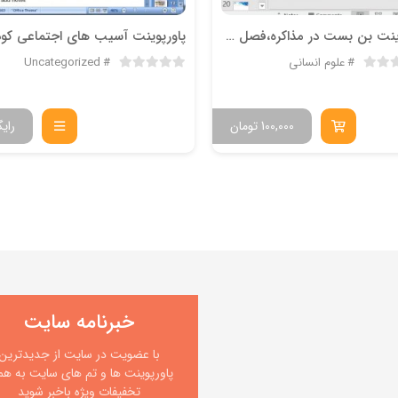
پاورپوینت بن بست در مذاکره،فصل 8 دكتر محمد رضا شعبانعلي
علوم انسانی
Uncategorized
100,000
تومان
رایگ
خبرنامه سایت
با عضویت در سایت از جدیدترین
پاورپوینت ها و تم های سایت به همر
تخفیفات ویژه باخبر شوید