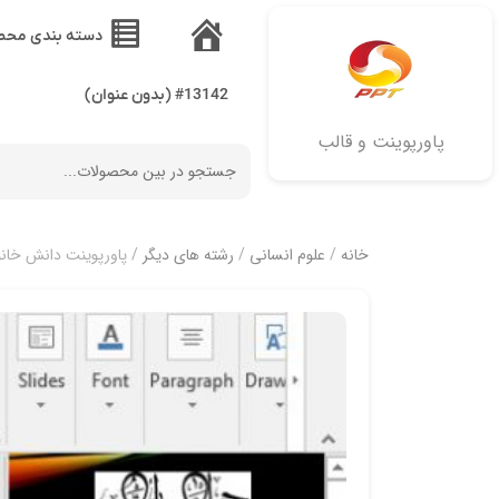
دسته بندی محص
خانه
#13142 (بدون عنوان)
پاورپوینت و قالب
خانه
/
علوم انسانی
/
رشته های دیگر
/ پاورپوینت دانش خان