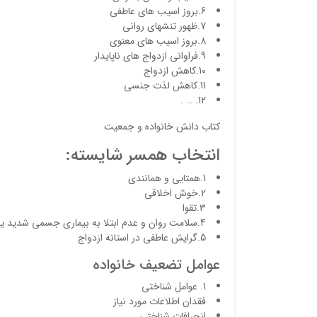
6.بروز اسیب های عاطفی
7.ظهور تنشهای روانی
8.بروز اسیب های معنوی
9.فراوانی ازدواج های ناپایدار
10.کاهش ازدواج
11.کاهش لذت جنسی
12. … .
کتاب دانش خانواده و جمعیت
انتخاب همسر شایسته:
1.همتایی و همانندی
2.خوش اخلاقی
3.تقوا
4.سلامت روان و عدم ابتلا به بیماری جسمی شدید یا غیر قابل علاج
5.گرایش عاطفی در استانه ازدواج
عوامل تضعیف خانواده
1. عوامل شناختی
فقدان اطلاعات مورد نیاز
انحرافات شناختی