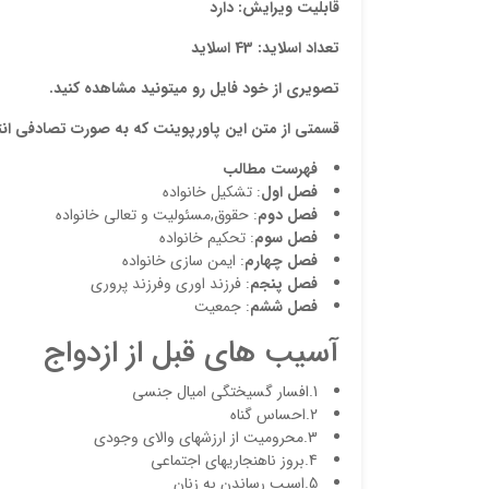
قابلیت ویرایش: دارد
تعداد اسلاید: 43 اسلاید
تصویری از خود فایل رو میتونید مشاهده کنید.
قسمتی از متن این پاورپوینت که به صورت تصادفی ان
فهرست مطالب
فصل اول
: تشکیل خانواده
فصل دوم
: حقوق,مسئولیت و تعالی خانواده
فصل سوم
: تحکیم خانواده
فصل چهارم
: ایمن سازی خانواده
فصل پنجم
: فرزند اوری وفرزند پروری
فصل ششم
: جمعیت
آسیب های قبل از ازدواج
1.افسار گسیختگی امیال جنسی
2.احساس گناه
3.محرومیت از ارزشهای والای وجودی
4.بروز ناهنجاریهای اجتماعی
5.اسیب رساندن به زنان