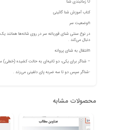
O زمانبندي‌ شنا
کتاب آموزش شنا گائینی
nوضعيت‌ سر
در نوع‌ سنتي‌ شناي‌ قورباغه‌ سر در روي‌ شانه‌ها همانند يك‌
دنبال‌ مي‌كند .
nانتقال‌ به‌ شناي‌ پروانه‌
– شناگر براي‌ يكي، دو ثانيه‌اي‌ به‌ حالت‌ كشيده‌ (خطي) س
-شناگر سپس‌ دو تا سه‌ ضربه‌ پاي‌ دلفيني‌ مي‌زند .
محصولات مشابه