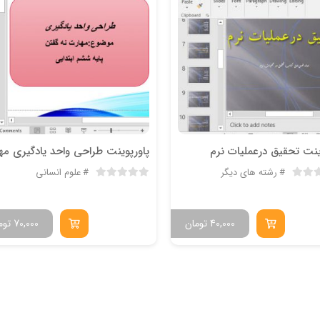
ینت تحقیق درعملیات نرم
رشته های دیگر
علوم انسانی
40,000
تومان
70,000
توم