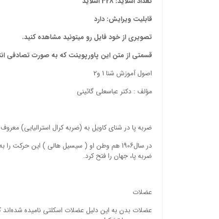
تعداد اسلاید: 328 اسلاید
قابلیت ویرایش: دارد
تصویری از خود فایل رو میتونید مشاهده کنید.
قسمتی از متن این پاورپوینت که به صورت تصادفی ان
اصول آموزش شنا 1 و2
مؤلف : دكتر عباسعلي گائيني
ضربه‌ پا در شناي‌ كاويل‌ به‌ (ضربه‌ كرال‌ استراليايي) معروف‌ و آن‌ عبارت‌اند از4 ضربه‌ پ
ضربه‌ پا، جهان‌ را فتح‌ كرد.
عضلات