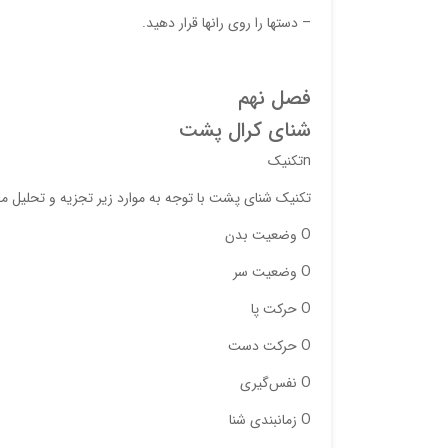
– دستها را روي‌ رانها قرار دهيد.
فصل‌ نهم‌
شناي‌ كرال‌ پشت‌
nتكنيك
تكنيك‌ شناي‌ پشت‌ با توجه‌ به‌ موارد زير تجزيه‌ و تحليل‌ م
O وضعيت‌ بدن‌
O وضعيت‌ سر
O حركت‌ پا
O حركت‌ دست‌
O نفس‌گيري‌
O زمانبندي‌ شنا