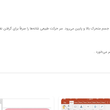
 جسم‌ متحرك‌ بالا و پايين‌ مي‌رود. سر حركت‌ طبيعي‌ شانه‌ها را صرفاً براي‌ گرفتن‌ ن
ر مي‌خورد .