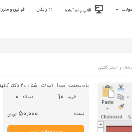
رایگان
قوانین و مقرر
ولات
قالب و تم آماده
 گائینی
پاورپوینت اصول آموزش شنا 1 و2 دکتر گائینی
0
10
خرید
دیدگاه
50,000
تومان
خرید و دانلود فوری