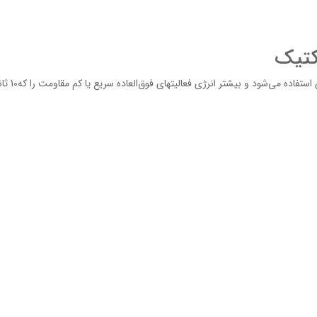
كتيك‌
اين‌ سيستم‌ انرژي‌ در درجه‌ اول‌ براي‌ به‌ كار انداختن‌ ان