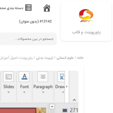
دسته بندی محص
خانه
#13142 (بدون عنوان)
پاورپوینت و قالب
خانه
/
علوم انسانی
/
تربیت بدنی
/ پاورپوینت اصول آموزش شنا 1 و2 دکتر