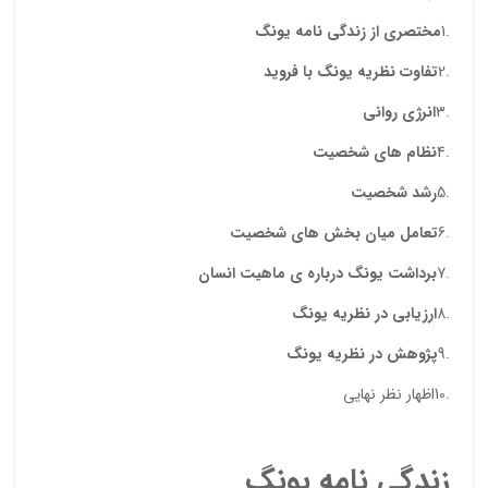
.1
مختصری
از زندگی نامه یونگ
.2
تفاوت نظریه یونگ با فروید
.3
انرژی
روانی
.4
نظام های
شخصیت
.5
رشد شخصیت
نقاط
.6
تعامل میان
بخش های
شخصیت
.7
برداشت یونگ درباره ی ماهیت
انسان
.8
ارزیابی در نظریه یونگ
نقاط
.9
پژوهش در نظریه یونگ
.10اظهار نظر نهایی
نام ش
زندگی
نامه
یونگ