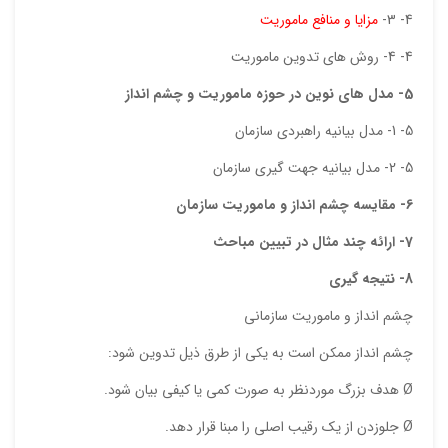
4- 3-
مزایا و منافع ماموریت
4- 4- روش های تدوین ماموریت
ایمیل
5- مدل های نوین در حوزه ماموریت و چشم انداز
5- 1- مدل بیانیه راهبردی سازمان
ذ
5- 2- مدل بیانیه جهت گیری سازمان
د
6- مقایسه چشم انداز و ماموریت سازمان
7- ارائه چند مثال در تبیین مباحث
8- نتیجه گیری
چشم انداز و ماموریت سازمانی
چشم انداز ممكن است به يكي از طرق ذيل تدوين شود:
Ø هدف بزرگ موردنظر به صورت كمي يا كيفي بيان شود.
Ø جلوزدن از يك رقيب اصلي را مبنا قرار دهد.