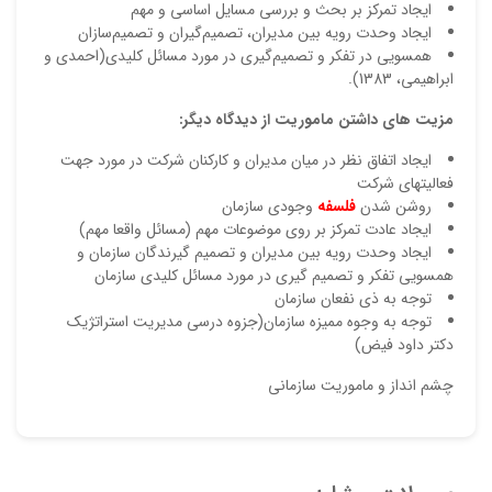
ایجاد تمرکز بر بحث و بررسی مسایل اساسی و مهم
ایجاد وحدت رویه بین مدیران، تصمیم‌گیران و تصمیم‌سازان
همسویی در تفکر و تصمیم‌گیری در مورد مسائل کلیدی(احمدی و
ابراهیمی، 1383).
مزيت هاي داشتن ماموريت از دیدگاه دیگر:
ايجاد اتفاق نظر در ميان مديران و كاركنان شركت در مورد جهت
فعاليتهاي شركت
روشن شدن
فلسفه
وجودي سازمان
ايجاد عادت تمركز بر روي موضوعات مهم (مسائل واقعا مهم)
ايجاد وحدت رويه بين مديران و تصميم گيرندگان سازمان و
همسويي تفكر و تصميم گيري در مورد مسائل كليدي سازمان
توجه به ذي نفعان سازمان
توجه به وجوه مميزه سازمان(جزوه درسی مدیریت استراتژیک
دکتر داود فیض)
چشم انداز و ماموریت سازمانی