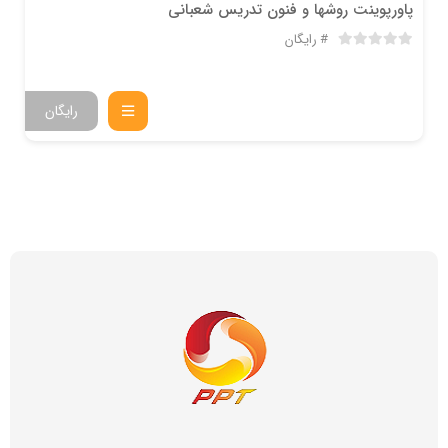
پاورپوینت روشها و فنون تدریس شعبانی
رایگان
رایگان