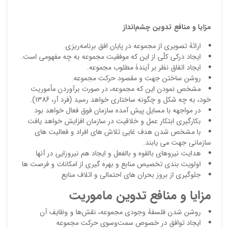
مزایا و منافع تدوین چشم‌انداز
ارائۀ تصویری از مجموعه در پایان افق برنامه‌ریزی.
ایجاد درکی کلّی از این که موفقیت مجموعه به چه مفهومی است.
ایجاد اتفاق نظر بر آیندۀ مطلوب مجموعه.
روشن ساختن جهت و مقصود حرکت مجموعه.
مشخص نمودن این که مجموعه، در صورت برآوردن مأموریت
خود، به چه شکل و چگونه ساختاری خواهد رسید (فرد آر، 1386).
در مواجهه با مسايل پيش آمده سازمان فوق فعال خواهد بود
بكارگيري ابتكار عمل و خلاقيت در سازمان افزایش خواهد یافت
با مشخص شدن هدف غايي تلاش های افراد و فعاليت هاي
سازماني جهت می یابند.
هدايت نيروهاي بالقوه و بالفعل و ايجاد هم نیروزایی در آنها
اولويت بندي تخصيص منابع و بهره گيري از امكانات و فرصت ها
جلوگيري از بروز بحران هاي احتمالي و اتلاف منابع
مزایا و منافع تدوین ماموریت
روشن شدن فلسفۀ وجودی مجموعه، نقش‌ها و وظایف آن
ایجاد توافق در خصوص سمت‌وسوی حرکت مجموعه