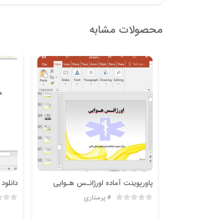
محصولات مشابه
پاورپوینت واقعیت مجازی و کاربرد آن در پزشکی
پاورپوینت آماده اورژانـس هـوایی
دانلود
پرستاری