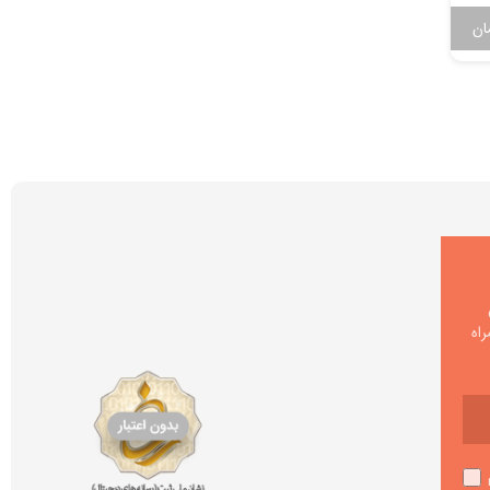
ان
55,000
تومان
اه