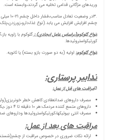
وریدهای مژگانی قدامی تخلیه می گردند،وابسته است.
.3در وضعی
چشم افزایش افزایش می یابد.(نوع غذا،دارو،زورزدن،پلک
انواع گلوکوم
(براساس عامل ایجادی)
:
گلوکوم با زاویه باز
کورتیکواستروئیدها.
انواع گلوکوم:
اولیه (به دو صورت بازو بسته) یا ثانویه.
تدابیر پرستاری:
Ø
مراقبت های قبل از عمل:
مصرف داروهای ضدانعقادی:کاهش خطر خونریزی(وارف
داروهای متسع کننده مردمک:هر 10 دقیقه تا 4 دوز ،یک ساعت قبل از عمل
مصرف انتی بیوتیکها،کورتیکواستروئیدها وداروهای ضد 
مراقبت های بعد از عمل:
ارائه نکات ضروری در خصوص مراقبت از چشم(شستشوی 