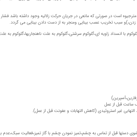
ت تعادل مناسب،فشار داخل چشم 21-10 میلی مترجیوه است در صورتی که مانعی در جریان حرکت زلالیه وجود داشته باشد فشار
 زدن،)و سبب تخریب عصب بینایی ومنجر به از دست دادن بینایی می گردد.
،گلوکوم با انسداد زاویه ای،گلوکوم سرشتی،گلوکوم به علت ناهنجاریها،گلوکوم به علت
ارین،آسپرین)
التهابی غیر استروئیدی (کاهش التهابات و عفونت قبل از عمل).
دستها قبل از تماس به چشم،تمیز نمودن چشم با گاز تمیز،فعالیت سبک،عدم بل