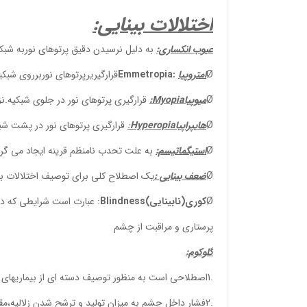
اختلالات بینایی:
عیوب انکساری:
به دلیل نرسیدن دقیق پرتوهای نوربه شبکی
Ø
امتروپیا
:
Emmetropia
قرارگیریرپرتوهای نوربرروی شبکی
Ø
میوپیا
Myopia
:
قرارگیری پرتوهای نور در جلوی شبکیه.ن
Ø
هایپراپیا
Hyperopia
:
قرارگیری پرتوهای نور در پشت شبک
Ø
استیگماتیسم:
به علت تحدب نامنظم قرینه ایجاد می گرد
Ø
ضعف بینایی :
یک اصطلاح کلی برای توصیف اختلالات بی
Ø
کوری(نابینایی)
Blindness
: عبارت است شرایطی که دقت بینایی فرد در مح
پرستاری و مراقبت از چشم
گلوکوم:
.1اصطلاحی است به منظور توصیف دسته ای از بیماریهای چشم که با تخریب عصب بینایی همراه است.
.2فشار داخل چشم به میزان تولید و ترشح شدن زلالیه،