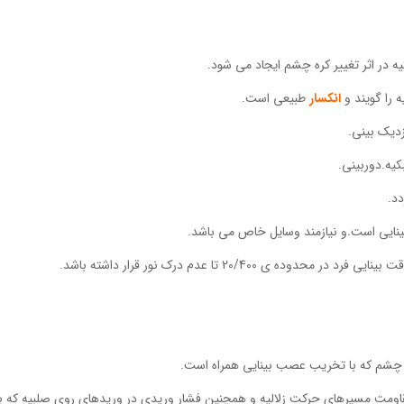
ه در اثر تغییر کره چشم ایجاد می شود.
ه را گویند و
انکسار
طبیعی است.
زدیک بینی.
یه.دوربینی.
د.
نایی است.و نیازمند وسایل خاص می باشد.
دوده ی 20/400 تا عدم درک نور قرار داشته باشد.
مقاومت مسیرهای حرکت زلالیه و همچنین فشار وریدی در وریدهای روی صلبیه که ب