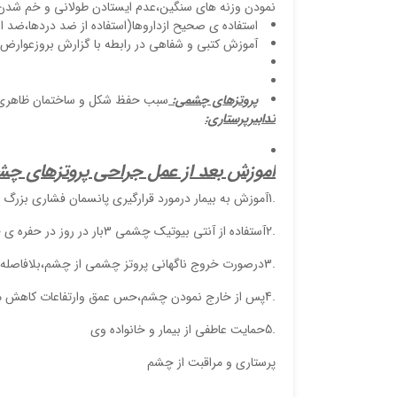
نمودن وزنه های سنگین،عدم ایستادن طولانی و خم شدن
استفاده ی صحیح ازداروها(استفاده از ضد دردها،ضد ال
آموزش کتبی و شفاهی در رابطه با گزارش بروزعوارض 
پروتزهای چشمی:
سبب حفظ شکل و ساختمان ظاهری،طب
تدابیرپرستاری:
اموزش بعد از عمل جراحی پروتزهای چش
.1آموزش به بیمار درمورد قرارگیری پانسمان فشاری بزرگ
.2آستفاده از آنتی بیوتیک چشمی 3بار در روز در حفره ی خالی چشم
.3درصورت خروج ناگهانی پروتز چشمی از چشم،بلافاصله باید شسته و خشک گرددو به حفره برگردانده شود.
.4پس از خارج نمودن چشم،حس عمق وارتفاعات کاهش می یابدو بیماران در حرکات خود احتیاط بیشتری نماید.
.5حمایت عاطفی از بیمار و خانواده وی
پرستاری و مراقبت از چشم