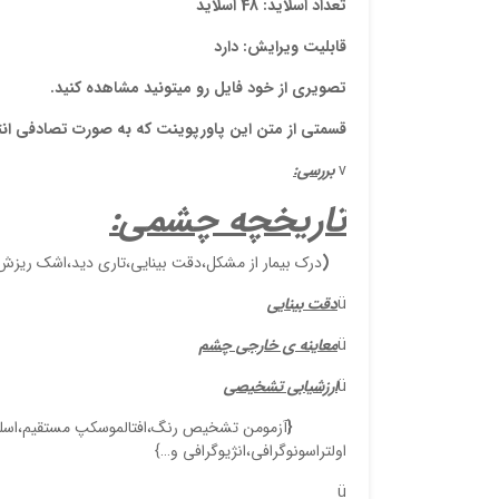
تعداد اسلاید: 48 اسلاید
قابلیت ویرایش: دارد
تصویری از خود فایل رو میتونید مشاهده کنید.
قسمتی از متن این پاورپوینت که به صورت تصادفی ان
v
بررسی:
تاریخچه چشمی
:
(
درک بیمار از مشکل،دقت بینایی،تاری دید،اشک ریز
ü
دقت بینایی
ü
معاینه ی خارجی چشم
ü
ارزشیابی تشخیصی
{
آزمومن تشخیص رنگ،افتالموسکپ مستقیم،اسل
اولتراسونوگرافی،انژیوگرافی و…}
ü