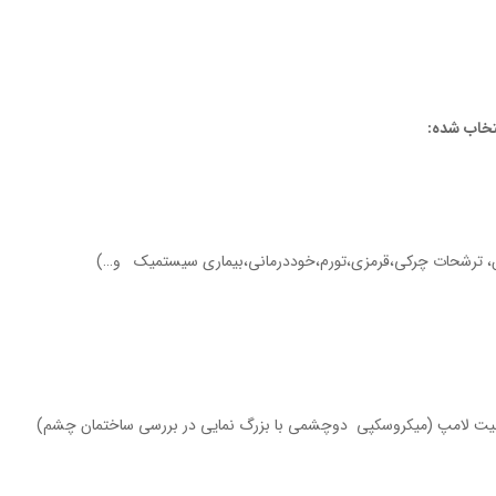
تخاب شده:
ش، ترشحات چرکی،قرمزی،تورم،خوددرمانی،بیماری سیستمیک و…)
یت لامپ (میکروسکپی دوچشمی با بزرگ نمایی در بررسی ساختمان چشم)