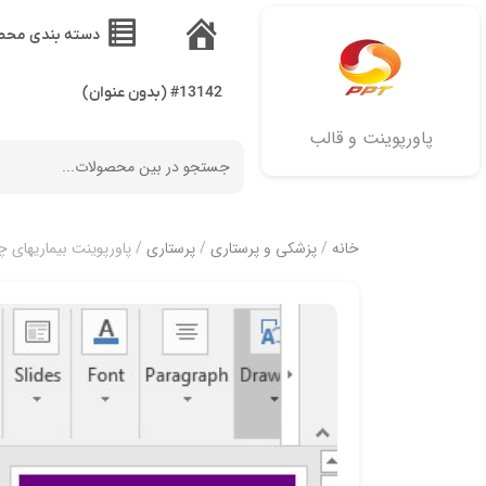
دسته بندی محص
خانه
#13142 (بدون عنوان)
پاورپوینت و قالب
خانه
/
پزشکی و پرستاری
/
پرستاری
/ پاورپوینت بیماریهای 