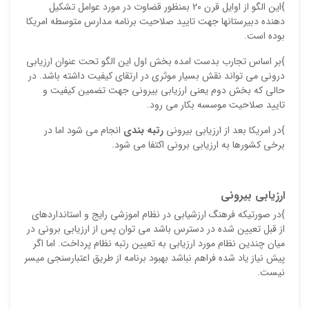
نام ش
}این الگو از اوایل قرن 20 بمنظور قضاوت در مورد عوامل تشکیل
دهنده دبیرستانها جهت تایید صلاحیت برنامه مدارس متوسطه امریکا
بوده است.
}بر اساس تجارب بدست امده بخش اول این الگو تحت عنوان ارزیابی
ایمیل
درونی می تواند نقش بسیار موثری در ارتقای کیفیت داشته باشد. در
حالی که بخش دوم یعنی ارزیابی بیرونی جهت تضمین کیفیت و
تایید صلاحیت موسسه بکار می رود.
ذ
}در امریکا بعد از ارزیابی بیرونی
رتبه بندی
انجام می شود اما در
د
برخی کشورها به ارزیابی برونی اکتفا می شود.
ارزیابی بیرونی
}در صورتیکه فرهنگ ارزشیابی در نظام اموزشی رایج و استانداردهای
از قبل تعیین شده در دسترس باشد می توان پس از ارزیابی برونی در
میان چندین نظام مورد ارزیابی به تعیین رتبه نظام پرداخت. اما اگر
پیش نیاز یاد شده فراهم نباشد بهبود برنامه از طریق اعتبارسنجی میسر
نیست.