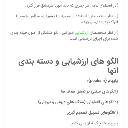
م
}در اصطلاح عامه: هر چیزی که باید مورد سرمشق قرار گیرد.
}از نظر متخصصان: استفاده از توصیف یا تشبیه به منظور تجسم یا
ادراک پدیده ای پیچیده
}از نظر متخصصان
ارزشیابی
اموزشی: الگو متشکل از اصول طبقه بندی
شده برای اجرای ارزشیابی است
r
الگو های ارزشیابی و دسته بندی
تیر 
انها
س
ل
پاپهام (
popham
):
(1
الگوهای مبتنی بر تحقق هدف ها
دیدگ
(2
الگوهای قضاوتی (ملاک های درونی و بیرونی)
نشان
(3
الگوهای تسهیل تصمیم گیری
علام
پاورپوینت چگونه ارزیابی کنیم
امتیا