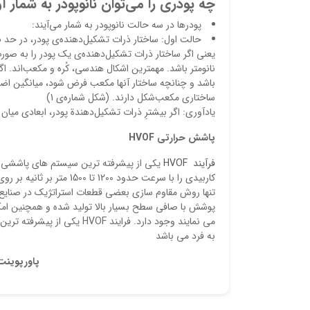
چه پودري را می‌توان نانوپودر به شمار آ
پودرها در سه حالت نانوپودر به شمار می‌آيند:
حالت اول: ساختار ذرات تشكيل‌دهنده‌ي پودر، در حد نا
ساختاري مكعب‌شکل دارند. (شکل شماره‌ي 1)
يادآوري: اگر بيشترِ ذرات تشکيل‌دهندة پودر، ابعادي ميان 1 تا 100 نانومتر داشته باشند، آن پودر، نانوپودر محسوب می‌شود.
پاشش حرارتی
HVOF
فرآیند HVOF
یکی از پیشرفته ترین سیستم های پاششی اس
کاربیدی را با سرعت حدود 
تنها روش مقاوم سازی بعضی قطعات استراتژیک در صنایع ه
پوشش با صافی سطح بسیار بالا تولید شده و همچنین امکان
می نمایند وجود دارد. فراي
به فرد می باشد
پاورپوینت