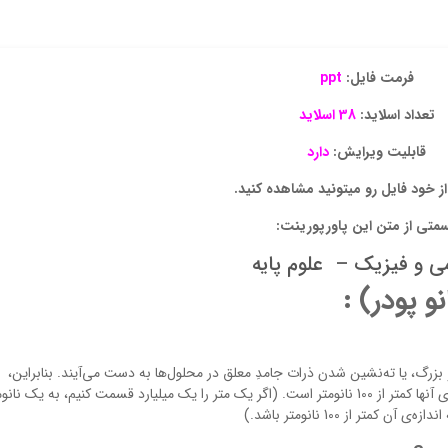
فرمت فایل:
ppt
تعداد اسلاید:
38 اسلاید
قابلیت ویرایش:
دارد
 خود فایل رو میتونید مشاهده کنید.
متی از متن این پاورپورینت:
ی و فیزیک
–
علوم پایه
و پودر)
:
بزرگ، يا ته‌نشين شدن ذرات جامدِ معلق در محلول‌ها به دست مي‌آيند. بنابراين،
نانوپودرها را می‌توان مجموعه‌ي از ذرات دانست که اندازه‌ي آنها کمتر از 100 نانومتر است. (اگر يك متر را يك ميليارد قسمت كنيم، به يک نا
 از 100 نانومتر باشد.)