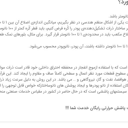
ورد؟
نومتر باشد.
يعني اگر ساختار ذرات تشكيل‌دهنده‌
نانومتر باشد. مهمترين اشكال هندسي، كُره و مكعب‌اند. اگر ساختار ذرات تشكيل‌دهنده‌ي پودر را كُره فرض كنيم،
باشد و چنانچه ساختار آنها مكعب فرض شود، ميانگين اضلاع مكعب بايد در محدوده‌ي 1 تا 100 نانومتر قرار گيرد. براي مثال، بلورهاي نم
ت که با استفاده ازموج انفجار در محفظه احتراق داخلی خود قادر است ذرات مواد
1200 تا 1500 متر بر ثانیه بر روی سطوح قطعات مورد نظر اعمال و سطحی کاملاً صاف و مقاوم را ایجاد کند. این فرآ
وافضا، نفت و گاز، نیروگاهی و … می باشد. در این روش به دلیل سرعت زیاد ذرا
 استفاده از نانو پودرها و ایجاد پوشش های نانوساختارکه خواص قابل توجهی را ا
ند HVOF يکی از پيشرفته ترين سيستمهای پاششی است که در حال حاضر در کشور در مقياس خدمات صنعتی م
 پاشش حرارتی رایگان خدمت شما !!!