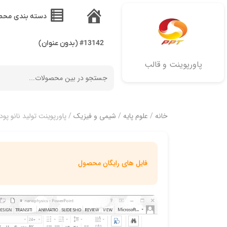
دسته بندی محص
خانه
#13142 (بدون عنوان)
پاورپوینت و قالب
خانه
/
علوم پایه
/
شیمی و فیزیک
/ پاورپوینت تولید نانو پود
فایل های رایگان محصول