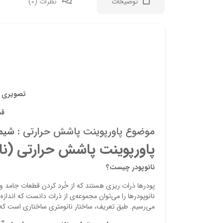
توضیحات
نظرات (0)
تصویری از
قس
موضوع پاورپوینت پاشش حرارتی :
شیم
پاورپوینت پاشش حرارتی (نان
نانوپودر چيست؟
پودر‌ها ذرات ريزي هستند كه از خُرد کردن قطعات جامد و 
می‌رسيم. طبق تعريف، ساختار نانومتري ساختاري است که اندازه‌ي آن کمتر