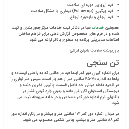
فرم ارزیابی دوره ای سلامت
فرم پیگیری (
Follow up
) بیماری یا مشکل سلامت
فرم ارجاع و بازخورد ارجاع
همچنین
خدمات
سبا در دفاتر ثبت خدمات مرکز جمع بندی و ثبت
شده و در فرم های مخصوص گزارش دهی برای فراهم ساختن
اطلاعات مدیریتی برنامه به سطوح بالاتر ارائه می شود.
پاورپوینت سلامت بانوان ایرانی
تن سنجی
نقاط
برای اندازه گیری دور کمر
ابتدا فرد در حالتی که به راحتی ایستاده و
پاها به اندازه 30-25 سانتی متر از هم باز است، سپس متر نواری را
در ناحیه
نقطه میانی حد فاصل قسمت پائینی آخرین دنده و
برجستگی استخوان لگن
قرار داده و بدون وارد کردن فشار بر
نقاط
بافتهای نرم اندازه دور کمر مشخص و در خانه مربوطه ثبت می
شود.
در مردان اندازه دور کمر 102 سانتی متر و بیشتر و در زنان اندازه دور
نام ش
کمر 88 سانتی متر و بیشتر، چاقی شکمی محسوب می شود.