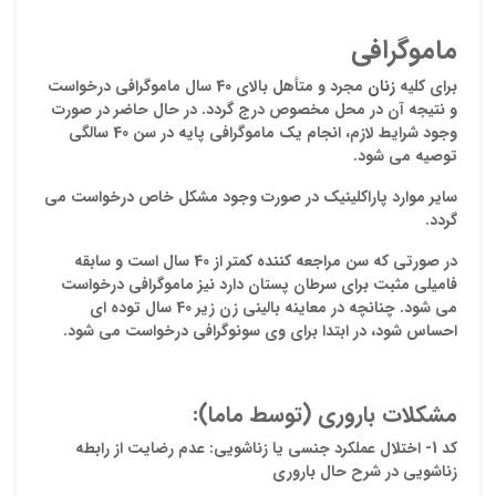
ماموگرافی
ایمیل
برای کلیه
زنان
مجرد و متأهل بالای 40 سال ماموگرافی درخواست
و نتیجه آن در محل مخصوص درج گردد. در حال حاضر در صورت
وجود شرایط لازم،
انجام یک ماموگرافی پایه در سن 40 سالگی
ذ
توصیه می شود.
د
سایر موارد پاراکلینیک در صورت وجود مشکل خاص درخواست می
گردد.
در صورتی که سن مراجعه کننده کمتر از 40 سال است و سابقه
فامیلی مثبت برای سرطان پستان دارد نیز ماموگرافی درخواست
می شود. چنانچه در معاینه بالینی زن زیر 40 سال توده ای
احساس شود، در ابتدا برای وی سونوگرافی درخواست می شود.
مشکلات باروری
(توسط ماما):
کد 1- اختلال عملکرد جنسی یا زناشویی:
عدم رضایت از رابطه
زناشویی در شرح حال باروری