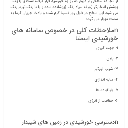
از انجا که سطحی از دیوار که رو به خورشید قرار گرفته است یا با یک
ایمیل
پوشش انتخابگر (ورقه سیاه رنگ )پوشانده شده و یا با رنگ تیره, رنگ
می شود این سطح در طول روز نسبتا گرم شده و باعث جریان گرما به
سمت دیوار می گردد.
ذ
nملاحظات کلی در خصوص سامانه های
د
خورشیدی ایستا
1- جهت گیری
2- پلان
3- شیب نورگیر
4- سایه اندازی
5- بازتابنده ها
6- حفاظت از انرژی
nدسترسی خورشیدی در زمین های شیبدار