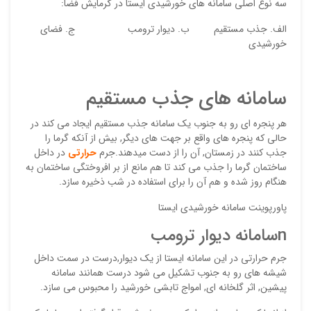
سه نوع اصلی سامانه های خورشیدی ایستا در گرمایش فضا:
الف. جذب مستقیم ب. دیوار ترومب ج. فضای
خورشیدی
سامانه های جذب مستقیم
هر پنجره ای رو به جنوب یک سامانه جذب مستقیم ایجاد می کند در
نقاط
حالی که پنجره های واقع بر جهت های دیگر, بیش از آنکه گرما را
جذب کنند در زمستان, آن را از دست میدهند.جرم
حرارتی
در داخل
ساختمان گرما را جذب می کند تا هم مانع از بر افروختگی ساختمان به
هنگام روز شده و هم آن را برای استفاده در شب ذخیره سازد.
نقاط
پاورپوینت سامانه خورشیدی ایستا
nسامانه دیوار ترومب
نام ش
جرم حرارتی در این سامانه ایستا از یک دیوار,درست در سمت داخل
شیشه های رو به جنوب تشکیل می شود درست همانند سامانه
پیشین, اثر گلخانه ای, امواج تابشی خورشید را محبوس می سازد.