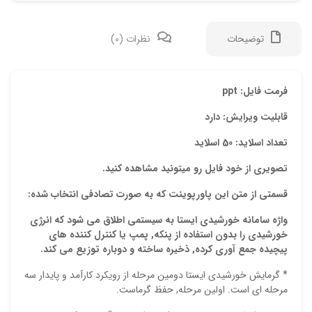
توضیحات
نظرات (0)
دیدگ
فرمت فایل: ppt
قابلیت ویرایش: دارد
هیچ 
تعداد اسلاید: 50 اسلاید
اولی
تصویری از خود فایل رو میتونید مشاهده کنید.
“دان
قسمتی از متن این پاورپوینت که به صورت تصادفی انتخاب شده:
نشان
واژه سامانه خورشیدی ایستا به سیستمی اطلاق می شود که انرژی
علام
خورشیدی را
بدون استفاده از پنکه, پمپ یا کنترل کننده های
پیچیده
جمع آوری کرده, ذخیره ساخته و دوباره توزیع می کند.
امتیا
* گرمایش خورشیدی ایستا دومین مرحله از رویکرد کارآمد و پایدار سه
دیدگ
مرحله ای است. اولین مرحله, حفظ گرماست.