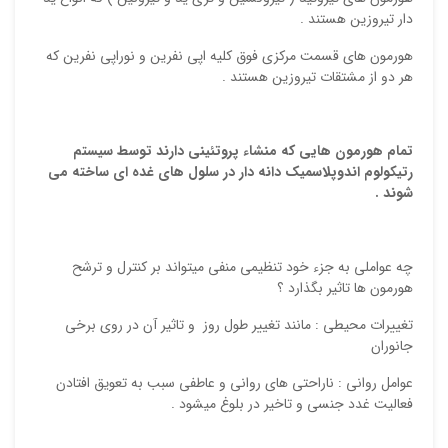
دار تيروزين هستند .
هورمون هاي قسمت مركزي فوق كليه اپي نفرين و نوراپي نفرين كه
هر دو از مشتقات تيروزين هستند .
تمام هورمون هايي كه منشاء پروتئيني دارند توسط سيستم
رتيكولوم اندوپلاسميك دانه دار در سلول هاي غده اي ساخته مي
شوند .
چه عواملي به جزء خود تنظيمي منفي ميتواند بر كنترل و ترشح
هورمون ها تاثير بگذارد ؟
تغييرات محيطي : مانند تغيير طول روز و تاثير آن در روي برخي
جانوران
عوامل رواني : ناراحتي هاي رواني و عاطفي سبب به تعويق افتادن
فعاليت غدد جنسي و تاخير در بلوغ ميشود .