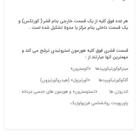
هر غده فوق كليه از يك قسمت خارجي بنام قشر ( كورتكس) و
يك قسمت داخلي بنام مركز يا مدولا تشكيل شده است .
قسمت قشري فوق كليه هورمون استروئيدي ترشح مي كند و
مهمترين آنها عبارتند از :
مينرالوكورتيكوييدها «آلوسترون»
گلكوكورتيكوييدها «كورتيزول» (هيدروكورتيزون)
اندروژن ها «تستوسترون» و هورمون هاي جنسي مردانه
پاورپوینت روانشناسي فيزيولوژيك