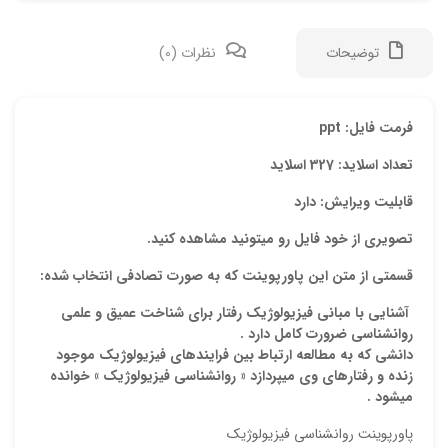
توضیحات
نظرات (0)
دیدگ
فرمت فایل: ppt
تعداد اسلاید: 327 اسلاید
هیچ 
قابلیت ویرایش: دارد
اولی
تصویری از خود فایل رو میتونید مشاهده کنید.
“دان
قسمتی از متن این پاورپوینت که به صورت تصادفی انتخاب شده:
نشان
آشنايي با مباني فيزيولوژيك رفتار براي شناخت عميق و علمي
علام
روانشناسي ضرورت كامل دارد .
دانشي كه به مطالعه ارتباط بين فرايندهاي فيزيولوژيك موجود
امتیا
زنده و رفتارهاي وي ميپردازد
« روانشناسي فيزيولوژيك »
خوانده
دیدگ
ميشود .
پاورپوینت روانشناسي فيزيولوژيك