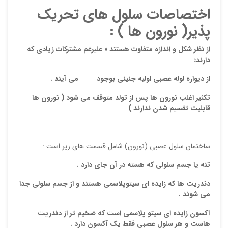
اختصاصات سلول هاي تحريك
پذير( نورون ها ) :
از نظر شكل و اندازه متفاوت هستند « عليرغم مشتركات زيادي كه
دارند»
از ديواره لوله عصبي اوليه جنيني بوجود مي آيند .
نقاط
تكثير اغلب نورون ها پس از تولد متوقف مي شود ( نورون ها
قابليت تقسيم شدن ندارند )
نقاط
ساختمان سلول عصبي (نورون) شامل قسمت هاي زير است :
تنه يا جسم سلولي كه هسته در آن جاي دارد .
نام ش
دندريت ها كه زايده اي سيتوپلاسمي هستند و از جسم سلولي جدا
مي شوند .
آكسون زايده اي سيتو پلاسمي است كه ضخيم تر از دندريت
هاست و هر سلول عصبي فقط يك آكسون دارد .