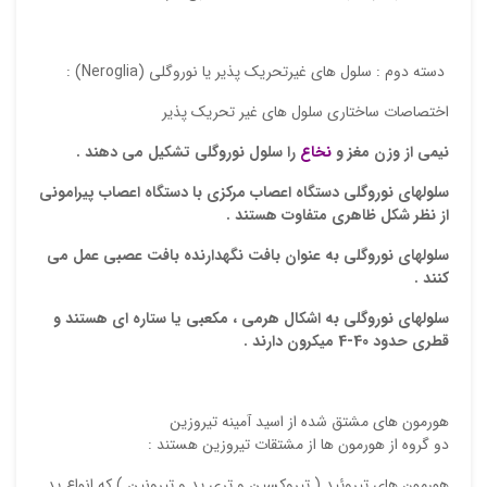
ایمیل
 دسته دوم : سلول هاي غيرتحريك پذير يا نوروگلي (Neroglia) :
ذ
اختصاصات ساختاري سلول هاي غير تحريك پذير
د
نيمي از وزن مغز و
نخاع
را سلول نوروگلي تشكيل مي دهند .
سلولهاي نوروگلي دستگاه اعصاب مركزي با دستگاه اعصاب پيراموني
از نظر شكل ظاهري متفاوت هستند .
سلولهاي نوروگلي به عنوان بافت نگهدارنده بافت عصبي عمل مي
كنند .
سلولهاي نوروگلي به اشكال هرمي ، مكعبي يا ستاره اي هستند و
قطري حدود 40-4 ميكرون دارند .
هورمون هاي مشتق شده از اسيد آمينه تيروزين
دو گروه از هورمون ها از مشتقات تيروزين هستند :
هورمون هاي تيروئيد ( تيروكسين و تري يد و تيرونين ) كه انواع يد