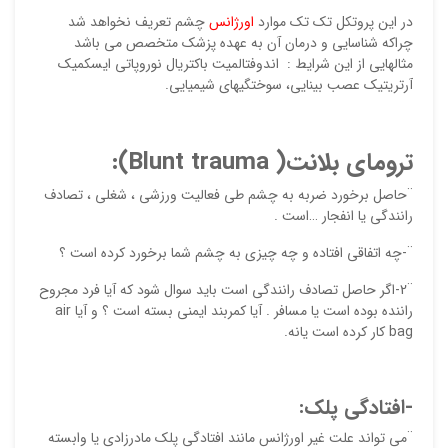
در این پروتکل تک تک موارد
اورژانس
چشم تعریف نخواهد شد
چراکه شناسایی و درمان آن به عهده پزشک متخصص می باشد
ایمیل
مثالهایی از این شرایط : اندوفتالمیت باکتریال نوروپاتی ایسکمیک
آرتریتیک عصب بینایی، سوختگیهای شیمیایی.
ذ
ترومای بلانت(
Blunt trauma
):
د
¨حاصل برخورد ضربه به چشم طی فعالیت ورزشی ، شغلی ، تصادف
رانندگی یا انفجار …است .
¨-چه اتفاقی افتاده و چه چیزی به چشم شما برخورد کرده است ؟
¨2-اگر حاصل تصادف رانندگی است باید سوال شود که آیا فرد مجروح
راننده بوده است یا مسافر . آیا کمربند ایمنی بسته است ؟ و آیا air
bag کار کرده است یانه.
-افتادگی پلک:
¨می تواند علت غیر اورژانس مانند افتادگی پلک مادرزادی یا وابسته