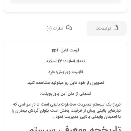
توضیحات
نظرات (0)
دیدگ
فرمت فایل: ppt
تعداد اسلاید: 46 اسلاید
هیچ 
قابلیت ویرایش: دارد
اولی
تصویری از خود فایل رو میتونید مشاهده کنید.
“دان
قسمتی از متن این پاورپوینت:
نشان
تریاژ یک سیستم مدیریت مخاطرات بالینی است تا در مواقعی که
علام
نیازهای بالینی بیش از ظرفیت بخش است بتوان گردش بیماران را
با اطمینان وایمنی بالایی مدیریت نمود .
امتیا
تاریخچه ومعرفی سیستم
دیدگ