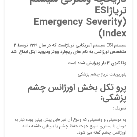
تریاژ
ESI
(Emergency Severity
Index)
سیستم
ESI
سیستم آمریکایی تریاژاست که در سال 1999 توسط 2
متخصص اورژانس به نام های ریچارد ووئز ودیوید ایتل ابداع
شد
وتا
کنون 3 بار ویرایش شده است
نقاط
پاورپوینت تریاژ چشم پزشکی
پرو تکل بخش اورژانس چشم
پزشکی:
نقاط
تعریف:
به موقعیتی و وضعیتی که وقوع آن غیر قابل پیش بینی بوده نیاز به
نام ش
درمان یا بستری سریع جهت حفظ چشم یا بیینایی داشته باشد
اورژانس چشم گفته می شود.