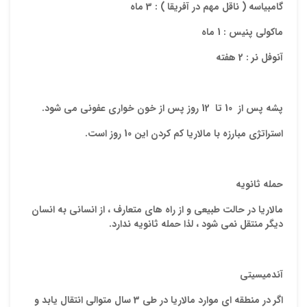
گامبیاسه ( ناقل مهم در آفریقا ) :
3 ماه
ماکولی پنیس :
1 ماه
آنوفل نر :
2 هفته
پشه پس از
10
تا 12
روز پس از خون خواري عفوني مي شود.
استراتژي مبارزه با مالاريا كم كردن اين 10 روز است.
حمله ثانویه
مالاریا در حالت طبیعی و از راه های متعارف ، از انسانی به انسان
دیگر منتقل نمی شود ، لذا حمله ثانویه ندارد.
آندمیسیتی
اگر در منطقه ای موارد مالاریا در طی
3 سال متوالی
انتقال یابد و