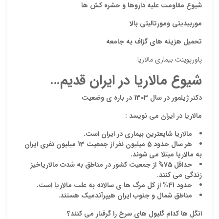
شيوع مقاومت علیه داروها و حشره کش ها
موربیدیتی ومورتاليتي بالا
تحميل هزينه های گزاف به جامعه
پاورپوینت بیماری مالاریا
شیوع مالاریا در ایران قدیم…
نقاط
دکتر
ژیلمور
در سال 1303 در باره ی وضعیت
مالاریا در ایران می نویسد :
نقاط
مالاریا شایعترین بیماری در ایران است.
هر سال حدود 5 میلیون نفر از جمعیت 13 میلیون نفری ایران
به مالاریا مبتلا می شوند.
حداقل 75% از جمعیت کشور در مناطق به شدت مالاریاخیز
نام ش
زندگی می کنند.
حدود 41% از کل مرگ ها ی سالانه به علت مالاریا است.
مناطق شمال و جنوب ایران هیپرآندمیک هستند.
انگل ها کدام گلبول های سرخ را گرفتار می کنند؟
ایمیل