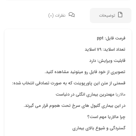
توضیحات
نظرات (0)
دیدگ
فرمت فایل: ppt
تعداد اسلاید: 79 اسلاید
هیچ 
قابلیت ویرایش: دارد
اولی
تصویری از خود فایل رو میتونید مشاهده کنید.
“پاو
قسمتی از متن این پاورپوینت که به صورت تصادفی انتخاب شده:
نشان
مالاریا
مهمترین بیماری انگلی در دنیاست
علام
در این بیماری گلبول های سرخ تحت هجوم قرار می گیرند.
امتیا
چرا مالاريا مهم است؟
دیدگ
گستردگي و شيوع بالای بیماری