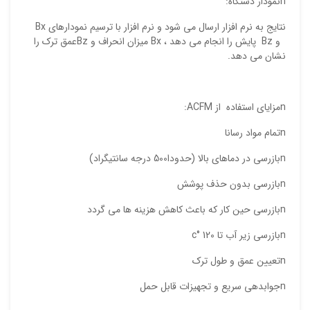
nنمودار دستگاه:
ایمیل
نتایج به نرم افزار ارسال می شود و نرم افزار با ترسیم نمودارهای Bx
و Bz پایش را انجام می دهد ، Bx میزان انحراف و Bzعمق ترک را
نشان می دهد.
ذ
د
nمزایای استفاده از ACFM:
nتمام مواد رسانا
nبازرسی در دماهای بالا (حدودا500 درجه سانتیگراد)
nبازرسی بدون حذف پوشش
nبازرسی حین کار که باعث کاهش هزینه ها می گردد
nبازرسی زیر آب تا c° 120
nتعیین عمق و طول ترک
nجوابدهی سریع و تجهیزات قابل حمل