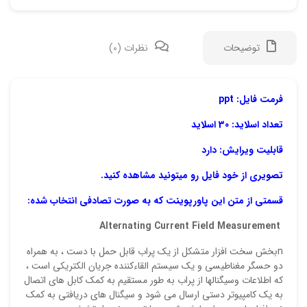
توضیحات
نظرات (0)
دیدگ
فرمت فایل: ppt
تعداد اسلاید: 30 اسلاید
هیچ 
قابلیت ویرایش: دارد
اولی
تصویری از خود فایل رو میتونید مشاهده کنید.
“پاور
قسمتی از متن این پاورپوینت که به صورت تصادفی انتخاب شده:
نشان
Alternating Current Field Measurement
علام
nبخش سخت افزار متشکل از یک پراب قابل حمل با دست ، به همراه
امتیا
دو حسگر مغناطیسی و یک سیستم القاءکننده جریان الکتریکی است ،
که اطلاعات وسیگنالها از پراب به طور مستقیم به کمک کابل های اتصال
دیدگ
به یک کامپیوتر دستی ارسال می شود و سیگنال های دریافتی به کمک