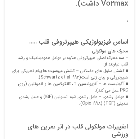
Vo2max داشت).
اساس فيزيولوژيکي هيپرتروفي قلب …..
محرک هاي مولکولي
– سه محرک اصلي هيپرتروفي علاوه بر عوامل هموديناميک و رشد
قلب عبارتند از:
■ کشش سلول هاي عضلاني – کشش ميوسيت ها پيام تحريکي براي
هيپرتروفي و بيان ژني است(Schwartz et al 1992).
■ آگونيست ها – آنژيوتنسين װ ، کاتکولامين ها و اندوتلين (روي
PKC عمل مي کند).
■ عوامل رشدي – عامل رشدي شبه انسولين (IGF) و عامل رشدي
تبديلي (TGF) (Opie 1998).
lتغییرات مولکولی قلب در اثر تمرین های
ورزشی