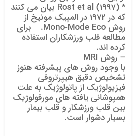
ایمیل
* Rost et al (1997) بيان مي کنند
که در 1972 در المپيک مونيخ از
روش Mono-Mode Eco. براي
ذ
مطالعه فلب ورزشکاران استفاده
د
کرده اند.
– روش MRI
با وجود روش هاي پيشرفته هنوز
تشخيص دقيق هيپرتروفي
فيزيولوژيک از پاتولوژيک به علت
همپوشاني يافته هاي مورفولوژيک
بين قلب ورزشکار و قلب بيمار
بسيار دشوار است.