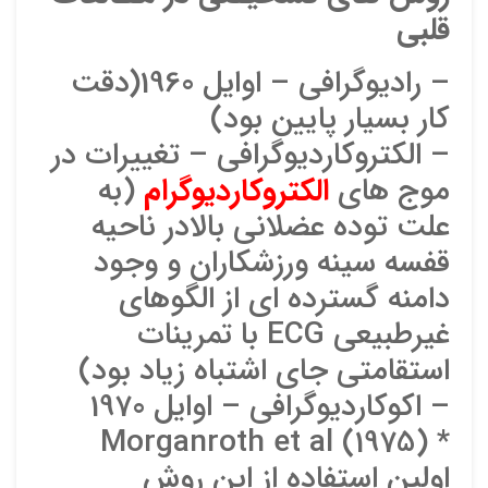
قلبي
– راديوگرافي – اوايل 1960(دقت
کار بسيار پايين بود)
– الکتروکارديوگرافي – تغييرات در
موج هاي
الکتروکارديوگرام
(به
علت توده عضلاني بالادر ناحيه
نقاط
قفسه سينه ورزشکاران و وجود
دامنه گسترده اي از الگوهاي
نقاط
غيرطبيعي ECG با تمرينات
استقامتي جاي اشتباه زياد بود)
– اکوکارديوگرافي – اوايل 1970
نام ش
* Morganroth et al (1975)
اولين استفاده از اين روش