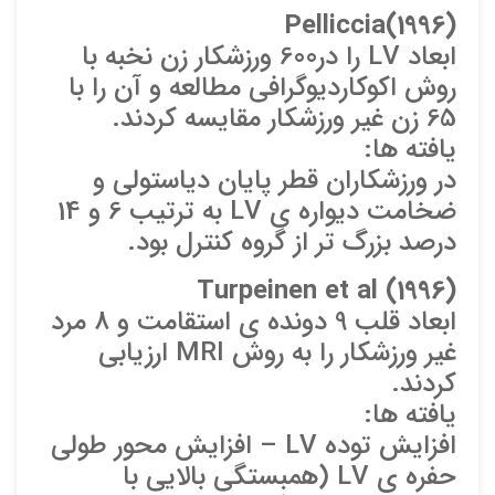
Pelliccia
(1996)
ابعاد LV را در600 ورزشکار زن نخبه با
روش اکوکارديوگرافي مطالعه و آن را با
65 زن غير ورزشکار مقايسه کردند.
يافته ها:
در ورزشکاران قطر پايان دياستولي و
ضخامت ديواره ي LV به ترتيب 6 و 14
درصد بزرگ تر از گروه کنترل بود.
Turpeinen
et al (1996)
ابعاد قلب 9 دونده ي استقامت و 8 مرد
غير ورزشکار را به روش MRI ارزيابي
کردند.
يافته ها:
افزايش توده LV – افزايش محور طولي
حفره ي LV (همبستگي بالايي با