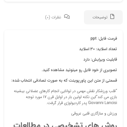
توضیحات
نظرات (0)
دیدگ
فرمت فایل: ppt
تعداد اسلاید: 30 اسلاید
هیچ 
قابلیت ویرایش: دارد
اولی
تصویری از خود فایل رو میتونید مشاهده کنید.
“پاو
قسمتی از متن این پاورپوینت که به صورت تصادفی انتخاب شده:
نشان
“قلب ورزشکار نقش مهمي در توانايي انجام کارهاي عضلاني بيشينه
علام
بازي مي کند”اين نکته اولين بار در اوايل قرن 17 مورد توجه
Giovanni Lancisi پدر کارديولوژي قرار گرفت.
امتیا
ورزش و سازگاري قلبي عروقي
دیدگ
روش هاي تشخيصي در مطالعات