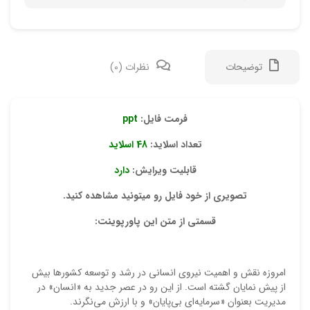
توضیحات
نظرات (0)
دیدگ
فرمت فایل:
ppt
تعداد اسلاید:
48 اسلاید
هیچ 
قابلیت ویرایش:
دارد
اولی
تصویری از خود فایل رو میتونید مشاهده کنید.
“ترب
قسمتی از متن این پاورپوینت:
نشان
علام
امروزه نقش و اهميت نيروي انساني در رشد و توسعه کشورها بيش
امتیا
از پيش نمايان گشته است. از اين رو در عصر جديد به «انسان» در
مديريت بعنوان «سرمايه‌اي بي‌پايان» و با ارزش مي‌نگرند.
دیدگ