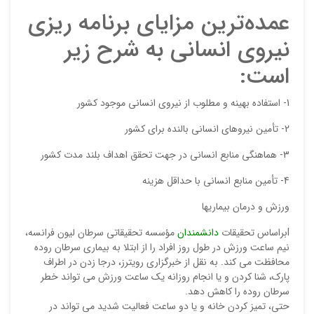
عمده‌ترين مزاياي برنامه ريزي
نيروي انساني به شرح زير
است:‌
1- استفاده بهينه و مطلوب از نيروي انساني موجود کشور
2- تأمين نيروهاي انساني بالنده براي کشور
3- هماهنگي منابع انساني در جهت تحقق اهداف بلند مدت کشور
نقاط
4- تأمين منابع انساني با حداقل هزينه
ورزش و درمان بیماریها
نقاط
lبراساس تحقيقات
دانشمندان
مؤسسه تحقيقاتي سرطان ليون فرانسه،
نیم ساعت ورزش در طول روز افراد را از ابتلا به بيماري سرطان روده
محافظت مي کند. به نقل از خبرگزاري رويترز، درجا زدن در اطراف
پارک، شنا کردن و يا انجام روزانه يک ساعت ورزش مي تواند خطر
نام ش
سرطان روده را کاهش دهد.
حتي، تميز کردن خانه و يا دو ساعت فعاليت شديد مي تواند در