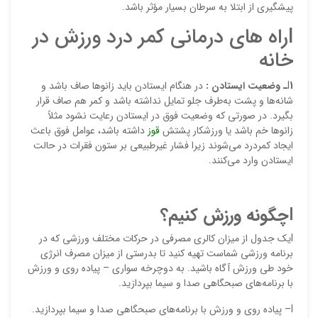
پيشگيري از ابتلا به سرطان بسيار مؤثر باشد.
lراه های درمانی کمر درد ورزش در
ایمیل
خانه
1ـ
l
وضعيت ايستادن
:
در هنگام ايستادن بايد زانوها صاف باشد و
ذ
شانه‌ها و پشت به‌طرف جلو تمايل نداشته باشد و كمر هم صاف قرار
د
بگيرد. در صورتي كه وضعيت فوق در ايستادن رعايت نشود مثلاً
زانوها خم باشد يا ورزشكار پشتش
قوز
داشته باشد، عوامل فوق باعث
ايجاد كمردرد مي‌شوند زيرا فشار غيرطبيعي بر ستون فقرات در حالت
ايستادن وارد مي‌كنند.
l
چگونه ورزش کنیم؟
lیک جدول از میزان کالری مصرفی در حرکات مختلف ورزشی که در
برنامه ورزشی شماست تهیه کنید تا بدرستی از میزان مصرف انرژی
خود طی ورزش آگاه باشید. به دوچرخه سواری – پیاده روی و ورزش
با برنامه‌های صبحگاهی صدا و سیما بپردازید.
l– پیاده روی و ورزش با برنامه‌های صبحگاهی صدا و سیما بپردازید.