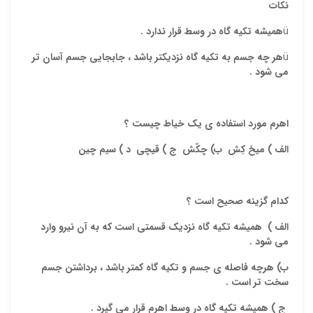
نکات
ایمیل
ü
همیشه تکیه گاه در وسط قرار ندارد .
ü
هر چه جسم به تکیه گاه نزدیکتر باشد ، جابجایی جسم آسان تر
ذ
می شود .
د
اهرم مورد استفاده ی یک خیاط چیست ؟
الف ) میخ کِش ب) چکّش ج ) قیچی د ) سیم چین
کدام گزینه صحیح است ؟
الف ) همیشه تکیه گاه نزدیک قسمتی است که به آن نیرو وارد
می شود .
ب) هرچه فاصله ی جسم و تکیه گاه کمتر باشد ، برداشتن جسم
سخت تر است .
ج ) همیشه تکیه گاه در وسط اهرم قرار می گیرد .