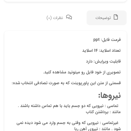
توضیحات
نظرات (0)
دیدگ
فرمت فایل: ppt
تعداد اسلاید: 14 اسلاید
هیچ 
قابلیت ویرایش: دارد
اولی
تصویری از خود فایل رو میتونید مشاهده کنید.
“پاورپو
قسمتی از متن این پاورپوینت که به صورت تصادفی انتخاب شده:
نشان
نیروها:
علام
تماسی : نیرویی که دو جسم باید با هم تماس داشته باشند .
امتیا
مانند : برداشتن کتاب
دیدگ
غیرتماسی : نیرویی که وقتی به جسم وارد می شود دیده نمی
شود . مانند : نیروی آهن ربا