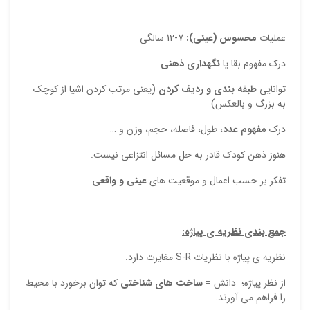
عملیات
محسوس (عینی):
7-12 سالگی
درک مفهوم بقا یا
نگهداری ذهنی
توانایی
طبقه بندی و ردیف کردن
(یعنی مرتب کردن اشیا از کوچک
به بزرگ و بالعکس)
درک
مفهوم عدد
، طول، فاصله، حجم، وزن و …
هنوز ذهن کودک قادر به حل مسائل انتزاعی نیست.
تفکر بر حسب اعمال و موقعیت های
عینی و واقعی
جمع بندی نظریه ی پیاژه:
نظریه ی پیاژه با نظریات S-R مغایرت دارد.
از نظر پیاژه؛ دانش =
ساخت های شناختی
که توان برخورد با محیط
را فراهم می آورند.