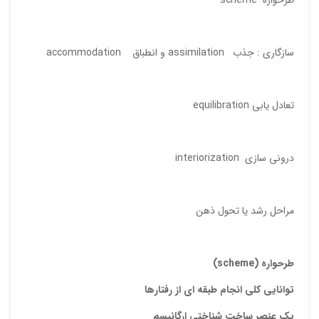
ایمیل
سازگاری : جذب assimilation و انطباق accommodation
ذ
د
تعادل یابی equilibration
درونی سازی interiorization
مراحل رشد یا تحول ذهن
طرحواره
(scheme)
توانایی کلی انجام طبقه ای از رفتارها
یک عنصر ساخت شناختی ارگانیسم