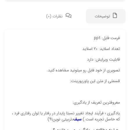
توضیحات
نظرات (0)
دیدگ
فرمت فایل: ppt
تعداد اسلاید: 20 اسلاید
هیچ 
قابلیت ویرایش: دارد
اولی
تصویری از خود فایل رو میتونید مشاهده کنید.
“پاو
قسمتی از متن این پاورپورینت:
نشان
علام
معروفترین تعریف از یادگیری:
امتیا
یادگیری ؛ فرآیند ایجاد تغییر نسبتا پایدار در رفتار یا توان رفتاری فرد ،
دیدگ
که حاصل تجربه است.)
سیف
،تربیتی نوین91)
چرا به مطالعه ی یادگیری می پردازیم ؟