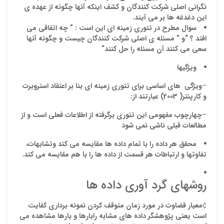
نگرانی اصلی
شرکت کنندگان
و
کشف اینکه آنها چگونه از عهده ی
ایمیل
این دغدغه ها بر می آیند
.
سوال مطرح در تئوری زمینه ای این است : ”
چه اتفاقی می
افتد ؟ “و ” مسئله ی اصلی شرکت کنندگان چیست
و
چگونه آنها
سعی می کنند آن مسئله را حل کنند
“
ذ
ویژگیها
د
–
ویژگی های اساسی
برای تئوری زمینه
ای بنا بر اعتقاد
استروبرت
و کارپنتر( 2003)
عبارتند از:
–
چهارچوب
مفهومی این تئوری برگرفته از اطلاعات فعلی است و از
مطالعات قبلی ناشی نمی شود
محقق
هر داده را با تمام داده ها مقایسه
می کند و
تشابهات
،
تفاوتها و ارتباطات هر قسمت از داده ها را با هم مقایسه می کند
.
روشهای گرد آوری داده ها
¢
معيار قضاوت در مورد زمان متوقف كردن نمونه برداري كفايت
است یعنی پژوهشگر داده هاي مشابه رابارها و بارها مشاهده مي