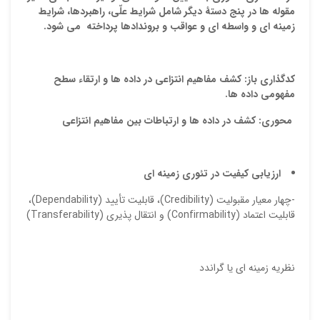
مقوله
ها
در
پنج
دستۀ
دیگر
شامل
شرایط
علّی،
راهبردها،
شرایط
زمینه
اي
و
واسطه
اي
و
عواقب
و
بروندادها
پرداخته
می شود.
کدگذاری باز: کشف مفاهیم انتزاعی در داده ها و ارتقاء سطح
مفهومی داده ها.
محوری: کشف در داده ها و ارتباطات بین مفاهیم انتزاعی
ارزیابی کیفیت در تئوری زمینه ای
-چهار معیار مقبولیت (Credibility)، قابلیت تأیید (Dependability)،
قابلیت اعتماد (Confirmability) و انتقال پذیری (Transferability)
نظریه زمینه ای یا گراندد