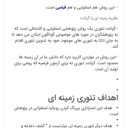
–
این روش هم استقرایی و هم
قیاسی
است.
نظریه زمینه ای یا گراندد
–
گراندد تئوری یک روش پژوهشی استقرایی و اکتشافی است که
به پژوهشگران در حوزه های موضوعی گوناگون امکان می دهد تا
به جای اتکا به تئوری های موجود، خود به تدوین تئوری اقدام
کند
.
–
این
روش در مواردی کاربرد دارد که دانش ما در آن زمینه ها
محدود است. گراندد تئوری نه برای آزمون فرضیه که روشی برای
نقاط
تولید آن است.
نقاط
ا
هداف
تئوری زمینه ای
هدف این استراتژی پررنگ کردن رویکرد استقرائی در پژوهش
نام ش
است.
هدف
دیگر تئوری زمینه ای عبارتست از ” کشف دغدغه و