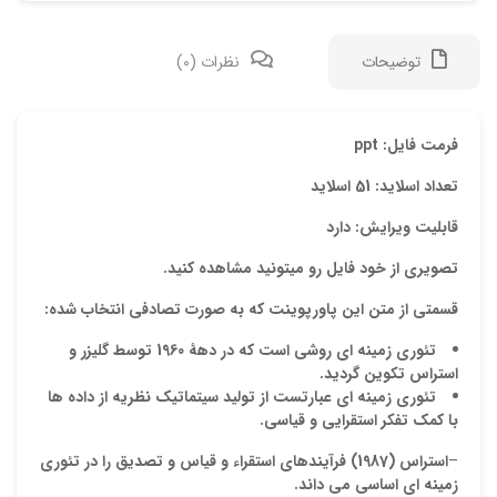
توضیحات
نظرات (0)
دیدگ
فرمت فایل: ppt
تعداد اسلاید: 51 اسلاید
هیچ 
قابلیت ویرایش: دارد
اولی
تصویری از خود فایل رو میتونید مشاهده کنید.
“پاو
قسمتی از متن این پاورپوینت که به صورت تصادفی انتخاب شده:
ها”
تئوری
زمینه ای روشی است که در دهۀ 1960 توسط گلیزر و
نشان
استراس تکوین گردید.
علام
تئوری
زمینه ای عبارتست از تولید سیتماتیک نظریه از داده ها
با کمک تفکر استقرایی و قیاسی.
امتیا
–
استراس (1987) فرآیندهای استقراء و قیاس و تصدیق را در تئوری
دیدگ
زمینه ای اساسی می داند
.