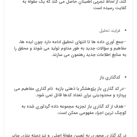
كند، از لحاظ تجربي اطمينان حاصل مي كند كه يك مقوله به
كفايت رسيده است
فرایند تحلیل
–
جمع آوری داده ها تا انتهای تحقیق ادامه دارد چون ایده ها،
مفاهیم و سؤالات جدید به طور مداوم تولید می شوند و محقق را
به منابع اطلاعات جدید رهنمون می سازند.
کدگذاری باز
–
د
ر
کد گذاری باز پژوهشگر با ذهنی بازبه نام گذاری مفاهیم می
پردازد و محدودیتی برای تعداد کدها قائل نمی شود.
–
هدف از کد گذاری باز تجزیه مجموعه داده گردآوری شده به
کوچک ترین اجزاء مفهومی ممکن است.
در
کد گذاری
محوری
به
تعیین
مقولۀ
اصلی
و
نیز
دسته
بندي
سایر