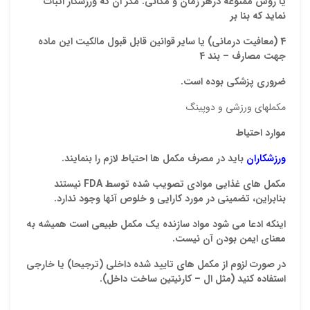
يا روش ممنوعه درهر زمان و مكاني. مگر آن كه ورزشكار اثبات
نمايد كه بنا بر
4 (معافيت درماني) يا ساير قوانين قابل قبول مالكيت اين ماده
جهت مصارف – بند 4
ذ
د
ضروري پزشكي بوده است.
مکملهای ورزشی و دوپینگ
موارد احتیاط
ورزشکاران
باید در مصرف مکمل ها احتیاط لازم را بنمایند.
مکمل های غذایی موادی
تصویب شده توسط
FDA
نیستند
بنابراین، تضمینی در مورد
کارایی و
خلوص آنها وجود
ندارد.
اینکه ادعا
می شود
مواد سازنده یک مکمل طبیعی است همیشه به
معنای ایمن بودن آن
نیست.
در صورت لزوم از
مکمل های تایید شده
داخلی (ترجیحا)
یا خارجی
استفاده کنید
(مثل
ال
– کارنیتین
ساخت داخل).