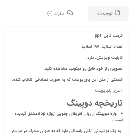
توضیحات
نظرات (0)
دیدگ
فرمت فایل: ppt
تعداد اسلاید: 197 اسلاید
هیچ 
قابلیت ویرایش: دارد
اولی
تصویری از خود فایل رو میتونید مشاهده کنید.
“پاو
قسمتی از متن این پاورپوینت که به صورت تصادفی انتخاب شده:
نشان
2سری پاورپوینت
علام
تاریخچه دوپینگ
امتیا
واژه دوپینگ از زبان آفریقای جنوبی ازواژه
dop
مشتق گردیده
دیدگ
است .
به یک
نوشیدنی الکلی باستانی
دارد که به عنوان محرک در مراسم