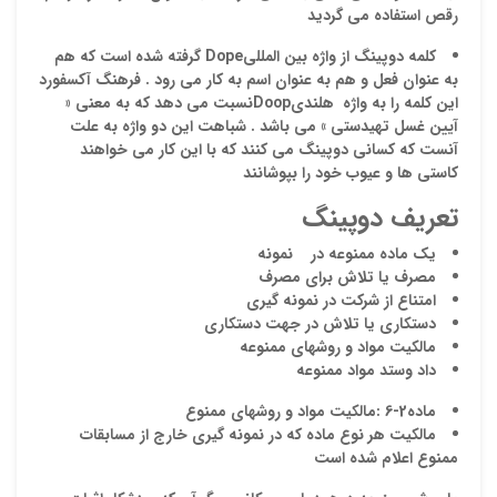
رقص استفاده می گردید
كلمه دوپینگ از واژه بین المللی
Dope
گرفته شده است كه هم
به عنوان فعل و هم به عنوان اسم به كار می رود . فرهنگ آكسفورد
این كلمه را به واژه هلندی
Doop
نسبت می دهد كه به معنی «
آیین غسل تهیدستی
» می باشد . شباهت این دو واژه به علت
آنست كه كسانی دوپینگ می كنند كه با این كار می خواهند
كاستی ها و عیوب خود را بپوشانند
نقاط
تعریف دوپینگ
يك ماده ممنوعه در نمونه
مصرف يا تلاش براي مصرف
نقاط
امتناع از شركت در نمونه گيري
دستكاري يا تلاش در جهت دستكاري
مالكيت مواد و روشهاي ممنوعه
داد وستد مواد ممنوعه
نام ش
ماده2-6
:مالكيت مواد و روشهاي ممنوع
مالكيت هر نوع ماده كه در نمونه گيري خارج از مسابقات
ممنوع اعلام شده است
ایمیل