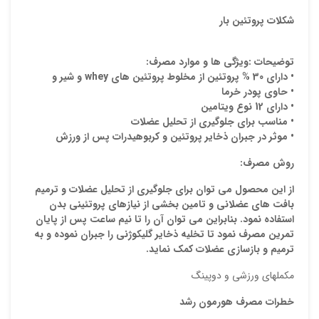
شكلات پروتئين بار
توضیحات :
ويژگي ها و موارد مصرف:
• داراي 30 % پروتئين از مخلوط پروتئين هاي
whey
و شير و
• حاوي پودر خرما
• داراي 12 نوع ويتامين
• مناسب براي جلوگيري از تحليل عضلات
• موثر در جبران ذخاير پروتئين و كربوهيدرات پس از ورزش
روش مصرف:
از اين محصول مي توان براي جلوگيري از تحليل عضلات و ترميم
بافت هاي عضلاني و تامين بخشي از نيازهاي پروتئيني بدن
استفاده نمود. بنابراين مي توان آن را تا نيم ساعت پس از پايان
تمرين مصرف نمود تا تخليه ذخاير گليكوژني را جبران نموده و به
ترميم و بازسازي عضلات كمك نمايد.
مکملهای ورزشی و دوپینگ
خطرات مصرف هورمون رشد