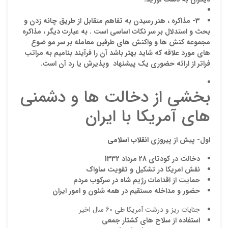
3- مذاكره ، هنر رسيدن به تفاهم متقابل از طريق چانه زدن و
بحث و استدلال بر سر نكات اساسي است . به عبارت ديگر ، مذاكره
مجموعه كنش ها و واكنش هاي طرفين معامله بر سر مو ضوع
هاي مورد علاقه كه شايد بهتر باشد آن را فرآيند بناميم به مراتب
فراتر از ارائه حضوري يك پيشنهاد وپذيرش يا رد آن است.
بخشی از دخالت ها و دشمنی
نقاط
های آمریکا با ایران
نقاط
اول- پیش از پیروزی
انقلاب اسلامی
دخالت در کودتای 28 مرداد 1332
نقش امریکا در تشکیل و تقویت ساواک
حمایت از اقدامات رژیم شاه در سرکوب مردم
نام ش
حضور و مداخله مستقیم در همه شئون و امور ایران
جنايات ريز و درشت آمريكا طي 60 سال اخير
استفاده از سلاح هاي كشتار جمعي
ایمیل