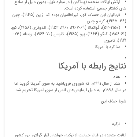
ارتش ايالات متحده (پنتاگون) در موارد ذيل، بدون دليل از سلاح
هاي كشتار جمعي استفاده كرده است.
قربانيان اين حملات كور، غيرنظاميان بوده اند: ژاپن (1945)، چين
(46- 1945)، كره و چين
ذ
(53-1950)، گواتمالا (69-1967، 1960، 1954)، اندونزي (1958)، كوبا
د
(61-1959)، كنگو (1964)، پرو (1965)، لائوس (70-1964)، ويتنام (73-
1961)، كامبوج
مذاکره با آمریکا
نتایج رابطه با آمریکا
هند
هند از سال 1991م. که شوروی فروپاشید به سوی آمریکا گروید اما
در سال 1998م. به دلیل آزمایش‌‌های اتمی از سوی آمریکا تحریم شد.
شرط حذف این
ترکیه
ایالات متحده در قبال حمایت از ترکیه، خواهان قرار گرفتن این کشور