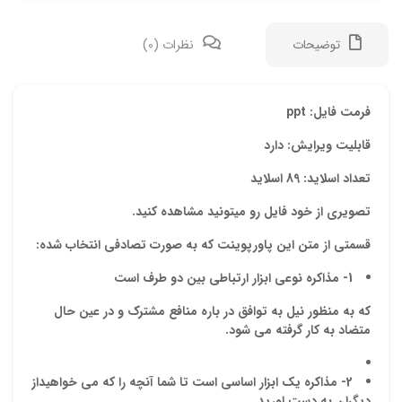
توضیحات
نظرات (0)
دیدگ
فرمت فایل: ppt
قابلیت ویرایش: دارد
هیچ 
تعداد اسلاید: 89 اسلاید
اولی
تصویری از خود فایل رو میتونید مشاهده کنید.
“پاو
قسمتی از متن این پاورپوینت که به صورت تصادفی انتخاب شده:
نشان
1-
مذاکره نوعی ابزار ارتباطی بین دو طرف است
علام
که
به منظور نیل به توافق در باره منافع مشترک و در عین حال
امتیا
متضاد به کار گرفته می شود.
دیدگ
2- مذاکره یک ابزار اساسی است تا شما آنچه را که می خواهیداز
دیگران به دست اورید.