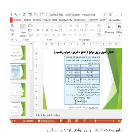
پاورپوینت اعمال روی توابع یازدهم انسانی