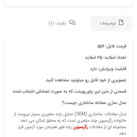
توضیحات
نظرات (0)
دیدگ
فرمت فایل: ppt
تعداد اسلاید: 65 اسلاید
هیچ 
قابلیت ویرایش: دارد
اولی
تصویری از خود فایل رو میتونید مشاهده کنید.
“پاو
قسمتی از متن این پاورپوینت که به صورت تصادفی انتخاب شده:
نشان
مدل سازی معادله ساختاری چیست؟
علام
مدل معادلات ساختاری (SEM) تحلیل چند متغیری بسیار نیرومند از
امتیا
خانواده رگرسیون چند متغیری است که به محقق امکان می دهد
مجموعه ای از معادلات
رگرسیون
رابه طور همزمان مورد آزمون قرار
دیدگ
دهد.