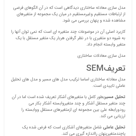
مدل سازی معادله ساختاری دیدگاهی است که در آن الگوهای فرضی
از ارتباطات مستقیم وغیرمستقیم در میان یک مجموعه از متغیرهای
مشاهده شده و پنهان بررسی می شود.
کاربرد اصلی آن در موضوعات چند متغیره ای است که نمی توان آنها را
به شیوه دو متغیری با در نظر گرفتن هربار یک متغیر مستقل با یک
متغیر وابسته انجام داد.
مدل سازی معادلات ساختاری
نقاط
تعریفSEM
مدل معادله ساختاری اساسا تركیب مدل های مسیر و مدل های تحلیل
عاملی تاییدی است.
نقاط
تحلیل مسیر
بطور کامل با متغیرهای آشکار تعریف شده است اما در آن
چند متغیر مستقل آشکار و چند متغیروابسته آشکار بکار می
رودورابطه علی بین مجموعه ای ازمتغیرهای مستقل ووابسته را
ارزیابی می کند.
نام ش
تحلیل عاملی
شامل متغیرهای آشکاری است که فرض شده یک
یاچندمتغیرپنهان رااندازه گیری می کند.