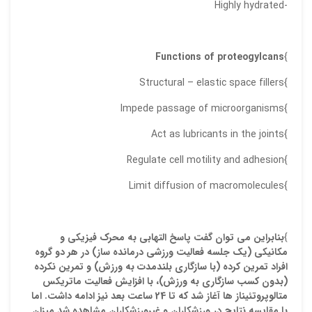
-Highly hydrated
Functions of
proteogylcans
}
}Structural – elastic space fillers
}Impede passage of microorganisms
}Act as lubricants in the joints
}Regulate cell motility and adhesion
}Limit diffusion of macromolecules
}
بنابراين مي توان گفت پاسخ التهابي به محرک فيزيکي و
مکانيکي (يک جلسه فعاليت ورزشي درمانده ساز) در هر دو گروه
افراد تمرين کرده (با سازگاري بلندمدت به ورزش) و تمرين نکرده
(بدون کسب سازگاري به ورزش)، با افزايش فعاليت ماتريکس
متالوپروتئيناز ها آغاز شد که تا 24 ساعت بعد نيز ادامه داشت. اما
با مقايسه نتايج در ورزشکاران و غيرورزشکاران مشاهده شد ميزان