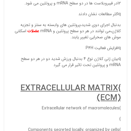
12در فیبروبلاست ها در دو سطح mRNA و پروتئین می شود.
qاکثر مطالعات نشان دادند
بدنبال اجرای دوی شدید،پروتئین های وابسته به سنتز و تجزیه
کلاژن،می توانند در هر دو سطح پروتئین و mRNA
عضلات
اسکلتی
موش های صحرایی تغییر یابند.
qافزایش فعالیت P4H
qبیان ژنی کلاژن نوع 4 بدنبال ورزش شدید دو در هر دو سطح
mRNA و پروتئین تحت تاثیر قرار می گیرد
نقاط
EXTRACELLULAR MATRIX
}
نقاط
(ECM)
}Extracellular network of macromolecules
نام ش
}
}Components secreted locally; organized by cells