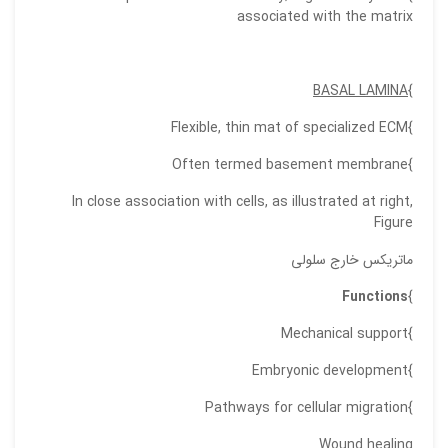
associated with the matrix
ایمیل
BASAL LAMINA
}
}Flexible, thin mat of specialized ECM
ذ
د
}Often termed basement membrane
In close association with cells, as illustrated at right,
Figure
ماتریکس خارج سلولی
Functions
}
}Mechanical support
}Embryonic development
}Pathways for cellular migration
Wound healing