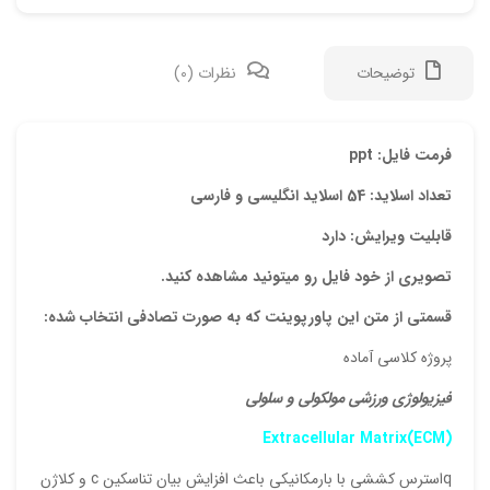
توضیحات
نظرات (0)
دیدگ
فرمت فایل: ppt
تعداد اسلاید: 54 اسلاید انگلیسی و فارسی
هیچ 
قابلیت ویرایش: دارد
اولی
تصویری از خود فایل رو میتونید مشاهده کنید.
قسمتی از متن این پاورپوینت که به صورت تصادفی انتخاب شده:
اسلا
پروژه کلاسی آماده
نشان
علام
فیزیولوژی ورزشی مولکولی و سلولی
امتیا
Extracellular Matrix(ECM)
دیدگ
qاسترس کششی با بارمکانیکی باعث افزایش بیان تناسکین c و کلاژن