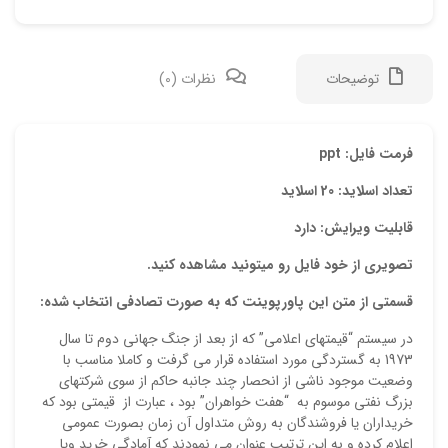
توضیحات
نظرات (0)
دیدگ
فرمت فایل: ppt
تعداد اسلاید: 20 اسلاید
هیچ 
قابلیت ویرایش: دارد
اولی
تصویری از خود فایل رو میتونید مشاهده کنید.
“پاو
قسمتی از متن این پاورپوینت که به صورت تصادفی انتخاب شده:
نشان
در سيستم “قيمتهاي اعلامي” كه از بعد از جنگ جهاني دوم تا سال
علام
1973 به گستردگي مورد استفاده قرار مي گرفت و كاملا مناسب با
وضعيت موجود ناشي از انحصار چند جانبه حاكم از سوي شركتهاي
امتیا
بزرگ نفتي موسوم به “هفت خواهران” بود ، عبارت از قيمتي بود كه
دیدگ
خريداران يا فروشندگان به روش متداول آن زمان بصورت عمومي
اعلام كرده و به اين ترتيب عنوان مي نمودند كه آمادگي خريد ويا