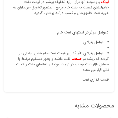
اوپك
و وسوسه آنها براي ارايه تخفيف بيشتر در قيمت نفت
خامهايشان نسبت به نفت خام مرجع ، بمنظور تشويق خريداران به
خريد نفت خامهايشان و كسب درآمد بيشتر ، گرديد
¢
عوامل موثر در قيمتهاي نفت خام
عوامل بنيادي
عوامل بنيادي
تاثيرگذار بر قيمت نفت خام شامل عواملي مي
گردند كه ريشه در
صنعت
نفت داشته و بطور مستقيم مرتبط با
مسايل بازار نفت بوده و در نهايت
عرضه و تقاضاي نفت
را تحت
تاثير قرار مي دهند
قیمت گذاری نفت
محصولات مشابه