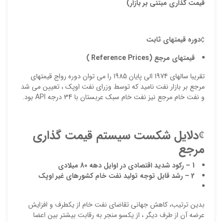
قیمت گذاری مبتنی بر بازار)
ایمیل
¢
دوره قيمتهاي ثابت
قيمتهاي مرجع (
Reference Prices
)
ذ
د
تقريبا سالهاي 1974 الي پايان 1985 را مي توان دوره رواج قيمتهاي
مرجع بر بازار نفت ناميد كه توسط وزراي نفت اوپك ، تعيين مي شد
و نفت خام مرجع نيز نفت خام سبك عربستان با 34 درجه API بود.
¢
دلایل شکست سیستم قیمت گذاری
مرجع
1 – ركود شديد اقتصادي در اوايل دهه 80 ميلادي
2 – رشد قابل توجه توليد نفت خام كشورهاي غير اوپك
بدين ترتيب، كاهش جهاني تقاضاي نفت خام از يكطرف و افزايش
عرضه آن از طرف ديگر ، از يكسو منجر به رقابت بيشتر بين اعضا