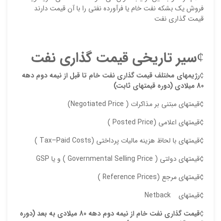
فروش يك بشكه نفت خام يا فرآورده نفتي را با آن قيمت دارند
قیمت گذاری نفت
¢
سیر تاریخی قیمت گذاری نفت
¢
رژيمهاي مختلف قيمت گذاري نفت خام تا قبل از نيمه دوم دهه
80 ميلادي (دوره قيمتهاي ثابت)
¢قيمتهاي مبتني بر مذاكرات ( Negotiated Price)
نقاط
¢قيمتهاي اعلامي (Posted Price )
¢قيمتهاي با لحاظ هزينه ماليات پرداختي (Tax–Paid Costs )
نقاط
¢قيمتهاي دولتي ( Governmental Selling Price ) و يا GSP
¢قيمتهاي مرجع (Reference Prices )
نام ش
¢قيمتهاي Netback
¢
قيمت گذاري نفت خام از نيمه دوم دهه 80 ميلادي به بعد (دوره