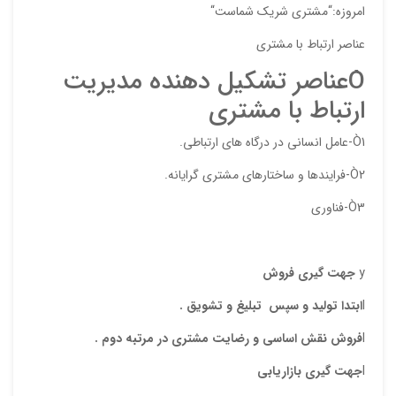
امروزه:“مشتری شریک شماست“
عناصر ارتباط با مشتری
Òعناصر تشکیل دهنده مدیریت
ارتباط با مشتری
Ò1-عامل انسانی در درگاه های ارتباطی.
نقاط
Ò2-فرایندها و ساختارهای مشتری گرایانه.
Ò3-فناوری
نقاط
y
جهت گيري فروش
l
ابتدا توليد و سپس تبليغ و تشويق .
نام ش
l
فروش نقش اساسي و رضايت مشتري در مرتبه دوم .
l
جهت گيري بازاريابي