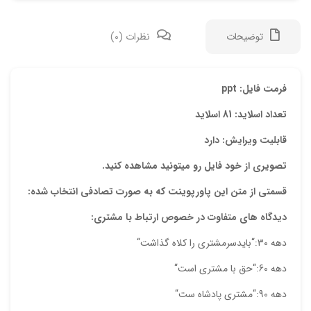
توضیحات
نظرات (0)
دیدگ
فرمت فایل: ppt
تعداد اسلاید: 81 اسلاید
هیچ 
قابلیت ویرایش: دارد
اولی
تصویری از خود فایل رو میتونید مشاهده کنید.
“پاو
قسمتی از متن این پاورپوینت که به صورت تصادفی انتخاب شده:
نشان
دیدگاه های متفاوت در خصوص ارتباط با مشتری:
علام
دهه 30:“بایدسرمشتری را کلاه گذاشت“
امتیا
دهه 60:“حق با مشتری است“
دیدگ
دهه 90:“مشتری پادشاه ست“