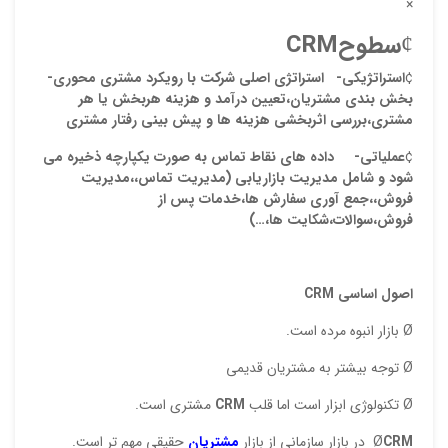
×
¢
سطوح
CRM
¢
استراتژیکی-
استراتژی اصلی شرکت با رویکرد مشتری محوری-
بخش بندی مشتریان،تعیین درآمد و هزینه هربخش یا هر
مشتری،بررسی اثربخشی هزینه ها و پیش بینی رفتار مشتری
¢
عملیاتی-
داده های نقاط تماس به صورت یکپارچه ذخیره می
شود و شامل مدیریت بازاریابی (مدیریت تماس،،مدیریت
فروش،،جمع آوری سفارش ها،خدمات پس از
فروش،سوالات،شکایت ها،…)
اصول اساسي
CRM
Ø بازار انبوه مرده است.
Ø توجه بيشتر به مشتريان قديمي‌
Ø تكنولوژي ابزار است اما قلب
CRM
مشتري است.
CRM
Ø
در بازار سازماني از بازار
مشتریان
حقیقی مهم تر است.