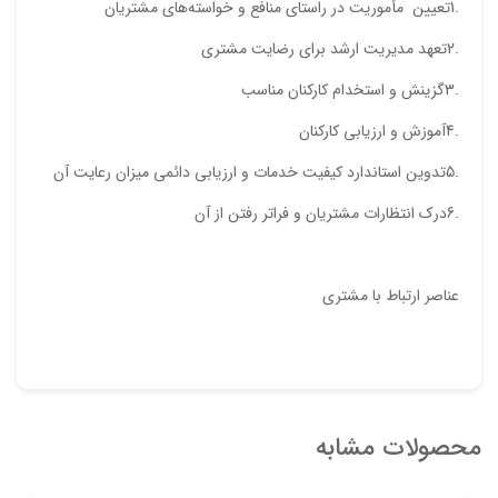
.1تعيين مأموريت در راستاي منافع و خواسته‌هاي مشتريان
.2تعهد مديريت ارشد براي رضايت مشتري
.3گزينش و استخدام كاركنان مناسب
.4آموزش و ارزيابي كاركنان
.5تدوين استاندارد كيفيت خدمات و ارزيابي دائمي ميزان رعايت آن
.6درك انتظارات مشتريان و فراتر رفتن از آن
عناصر ارتباط با مشتری
محصولات مشابه