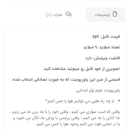
توضیحات
نظرات (0)
دیدگ
فرمت فایل: ppt
تعداد اسلاید: 9 اسلاید
هیچ 
قابلیت ویرایش: دارد
اولی
تصویری از خود فایل رو میتونید مشاهده کنید.
“پاو
قسمتی از متن این پاورپوینت که به صورت تصادفی انتخاب شده:
نشان
پاورپوینت علوم اول ابتدایی
علام
از چه راه هایی می توانیم هوا را حس کنیم؟
امتیا
وقتی که اسب سواری می کنیم ، وقتی خود را با باد بزن باد می زنیم ،
دیدگ
باد کنکی را باد می کنیم ، وقتی پرچمی با وزش باد تکان می خورد و
یا در حبابی فوت می کنیم وجود هوا را حس می کنیم .