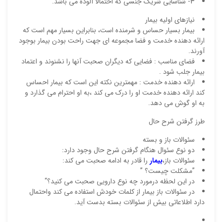
3- شناسایی شریک جنسی که احتمالا آلوده می باشد.
نیازهای اولیه بیمار
بیمار بسیار حساس و شرمنده است، بنابراین بسیار مهم است که
ارائه دهنده خدمت و فضا مجموعه ای جهت راحت بودن بیمار بوجود
آورند.
فضای مناسب : فضایی که دیگران صحبت آنها را نشنوند و اعتماد
بیمار جلب شود .
ارائه دهنده خدمت : مهمترین نکته این است که بیمار احساس
کند ارائه دهنده خدمت او را درک می کند ،به او احترام می گذارد و
نقاط
به او گوش می دهد.
طرز گرفتن شرح حال
نقاط
سئوالات باز و بسته
دو نوع سئوال هنگام گرفتن شرح حال وجود دارد:
سئوالات باز،
بیمار
را قادر به ادامه صحبت می کند:
”مشکلت چیست؟ ”
نام ش
در این لحظه درمورد چه نوع دارویی صحبت می کنید؟“
در سئوالات باز بیمار از کلمات خودش استفاده می کند واحتمال
دارد اطلاعاتی بیش از سئوالات بسته بدست آید.