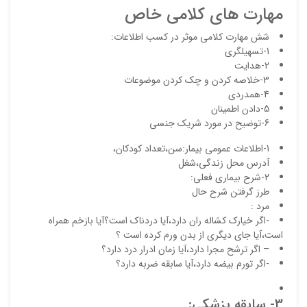
ایمیل
مهارت های کلامی خاص
شش مهارت کلامی موثر در کسب اطلاعات:
1-تسهیلگری
ذ
2-هدایت
د
3-خلاصه کردن و چک کردن موضوعات
4-همدردی
5-دادن اطمینان
6-توضیح در مورد شریک جنسی
1-اطلاعات عمومی بیمار:سن،تعداد کودکان،
آدرس محل زندگی،شغل
2-شرح بیماری فعلی:
طرز گرفتن شرح حال
مرد :
-اگر خیارک کشاله ران دارد،آیا دردناک است؟آیا بازخم همراه
است،آیا جای دیگری از بدن ورم کرده است ؟
– اگر ترشح مجرا دارد،آیا زمان ادرار درد دارد؟
-اگر تورم بیضه دارد،آیا سابقه ضربه دارد؟
3- سابقه پزشکی: