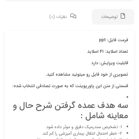
توضیحات
نظرات (0)
دیدگ
فرمت فایل: ppt
تعداد اسلاید: 41 اسلاید
هیچ 
قابلیت ویرایش: دارد
اولی
تصویری از خود فایل رو میتونید مشاهده کنید.
“پاو
قسمتی از متن این پاورپوینت که به صورت تصادفی انتخاب شده:
نشان
علام
سه هدف عمده گرفتن شرح حال و
امتیا
معاینه شامل :
دیدگ
1- تشخیص سندرمیک دقیق و موثر داده شود.
2- خطر احتمال انتقال بیماری آمیزشی را کم کند.