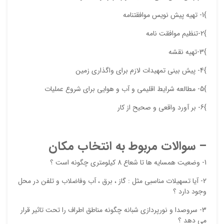
}1- تهیه پیش نویس موافقتنامه
}2-تنظیم موافقت نامه
}3-تهیه نقشه
}4- پیش بینی تمهیدات لازم برای واگذاری زمین
}5- مطالعه شرایط اقلیمی و آب و هوایی برای شروع عملیات
}6- بر آورد واقعی و صحیح از کار
– سوالات مربوط به انتخاب مکان
1- وضعیت همسایه ها تا شعاع 8 کیلومتری چگونه است ؟
2- آیا تسهیلات مناسبی مثل : گاز ، برق ، آب وفاضلاب و تلفن در محل
وجود دارد ؟
3- سروصدا و نورپردازی شبانه چگونه مناطق اطراف را تحت تاثیر قرار
می دهد ؟