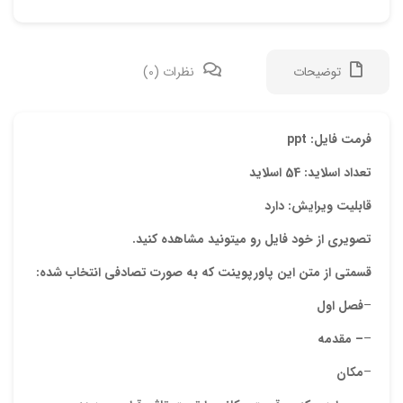
توضیحات
نظرات (0)
دیدگ
فرمت فایل: ppt
تعداد اسلاید: 54 اسلاید
هیچ 
قابلیت ویرایش: دارد
اولی
تصویری از خود فایل رو میتونید مشاهده کنید.
“پاو
قسمتی از متن این پاورپوینت که به صورت تصادفی انتخاب شده:
یابی
–
فصل اول
نشان
علام
–
– مقدمه
امتیا
–
مکان