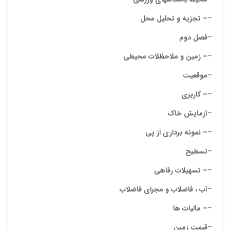
–
– تجزیه و تحلیل محل
ایمیل
–
فصل دوم
–
– زمین و ملاحظلات محیطی
ذ
–
موقعیت
د
–
– کاربری
–
آزمایش خاک
–
– نمونه برداری از پی
–
تسطیح
–
– تسهیلات رفاهی
–
آب ، فاضلاب و مجرای فاضلاب
–
– مالیات ها
–
قیمت زمین