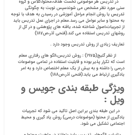
در تدریس هر موضوعی نخست هدف،محتوا،کلاس و گروه
امتیا
سنی مورد نظر مشخص می شوندسپس نوبت به چگونگی
دیدگ
تدریس
یا روش انجام مراحل آموزشی در رسیدن به هدف با توجه
به محتوا و سایر عوامل می رسد.معلم در اجرای عمل تدریس باید
از تجربیات،اصول شناخته شده، یافته های پژوهشی و در کل از
روشهای تدریس استفاده می کند
.(فتحی آذر،ص187)
تعاریف زیادی از روش تدریس وجود دارد .
از نظر گئیج(1975) : روش تدریس،الگو های رفتاری معلم
است که تکرار پذیر بوده و قابلیت استفاده در تمامی موضوعات
درسی را داشته و به بیش از یک معلم اختصاص دارد و به امر
یادگیری ارتباط می یابد
.(فتحی آذر،ص188)
ویژگی طبقه بندی جویس و
نقاط
ویل :
در این طبقه بندی بر این اصل تاکید می شود که تجربیات
نقاط
یادگیری از محتوا (موضوعات درسی) روش یاد گیری و محیط
اجتماعی تشکیل می شود.
بنابراین الگوهای تدریس باید بتوانند در ماهیت محتوا و