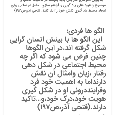
نام ش
موضوع راهبرد های یاد گیری و فراهم سازی تعامل اجتماعی برای
ایجاد محیط یاد گیری نقش خود را ایفا کنند.
فتحی آذر،ص193)
ایمیل
الگو ها فردی
:
این
الگو ها
با بینش انسان گرایی
شکل گرفته اند.در این الگوها
ذ
چنین فرض می شود که اگر چه
د
محیط اجتماعی در شکل دهی
رفتار ،زبان وامثال آن نقش
دارنداما به اهمیت خود فرد
وفراینددرونی او در شکل گیری
هویت خود،درک خود،و…تاکید
دارند
.(فتحی آذر،ص197)