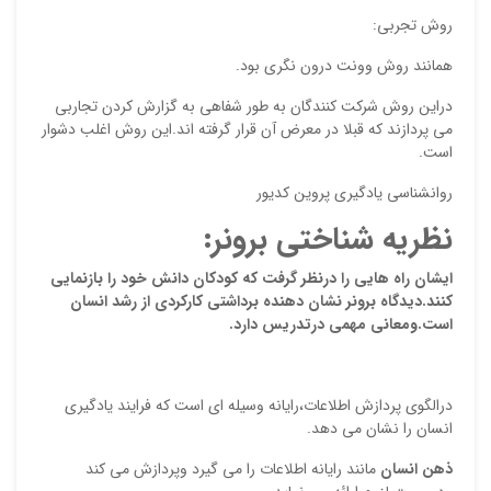
ن
روش تجربی:
همانند روش وونت درون نگری بود.
د
دراین روش شرکت کنندگان به طور شفاهی به گزارش کردن تجاربی
می پردازند که قبلا در معرض آن قرار گرفته اند.این روش اغلب دشوار
است.
روانشناسی یادگیری پروین کدیور
نظریه شناختی برونر:
r
ایشان راه هایی را درنظر گرفت که کودکان دانش خود را بازنمایی
آذر
کنند.دیدگاه برونر نشان دهنده برداشتی کارکردی از رشد انسان
است.ومعانی مهمی درتدریس دارد.
س
ه
س
درالگوی پردازش اطلاعات،رایانه وسیله ای است که فرایند یادگیری
ش
انسان را نشان می دهد.
ذهن انسان
مانند رایانه اطلاعات را می گیرد وپردازش می کند