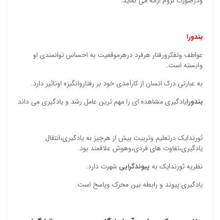
ودرصورت لزوم ارائه می نماید.
دیدگ
نشان
علام
بندورا
امتیا
عواطف وتفکرورفتار هرفرد درهرموقعیت به احساس توانمندی او
وابسته است.
دیدگ
به عبارتی درک انسان از کارآمدی خود بر رفتاروانگیزه اوتاثیر دارد.
بندورا
یادگیری مشاهده ای را مهم ترین عامل رشد و یادگیری می داند
ثورندایک درتعلیم وتربیت بیش از هرچیز به یادگیری،انتقال
یادگیری،تفاوت های فردی،وهوش علاقمند بود.
نظریه ثورندایک به
پیوندگرایی
شهرت دارد.
یادگیری:پیوند و رابطه بین محرک وپاسخ است.
نقاط