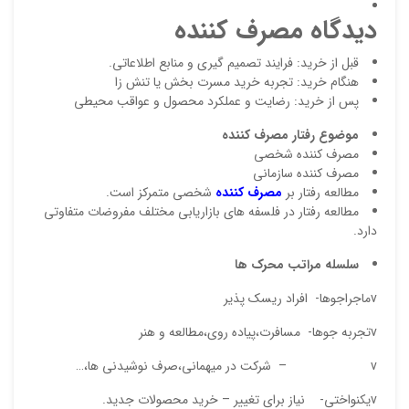
دیدگاه مصرف کننده
قبل از خرید: فرایند تصمیم گیری و منابع اطلاعاتی.
هنگام خرید: تجربه خرید مسرت بخش یا تنش زا
پس از خرید: رضایت و عملکرد محصول و عواقب محیطی
موضوع رفتار مصرف کننده
مصرف کننده شخصی
مصرف کننده سازمانی
نقاط
مطالعه رفتار بر
مصرف کننده
شخصی متمرکز است.
مطالعه رفتار در فلسفه های بازاریابی مختلف مفروضات متفاوتی
دارد.
نقاط
سلسله مراتب محرک ها
vماجراجوها- افراد ریسک پذیر
نام ش
vتجربه جوها- مسافرت،پیاده روی،مطالعه و هنر
v – شرکت در میهمانی،صرف نوشیدنی ها،…
vیکنواختی- نیاز برای تغییر – خرید محصولات جدید.