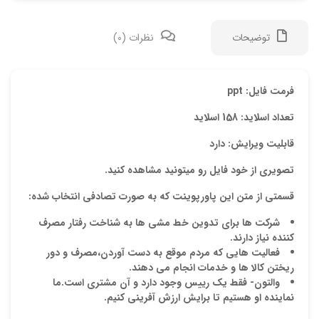
توضیحات
نظرات (0)
دیدگ
فرمت فایل: ppt
تعداد اسلاید: 158 اسلاید
هیچ 
قابلیت ویرایش: دارد
اولی
تصویری از خود فایل رو میتونید مشاهده کنید.
“پاو
قسمتی از متن این پاورپوینت که به صورت تصادفی انتخاب شده:
نشان
شرکت ها برای تدوین خط مشی ها به شناخت رفتار مصرف
علام
کننده نیاز دارند.
فعالیت هایی که مردم موقع به دست آوردن،مصرف و دور
امتیا
ریختن کالا ها و خدمات انجام می دهند.
دیدگ
والتون- فقط یک رییس وجود دارد و آن مشتری است.ما
نماینده او هستیم تا برایش ارزش آفرینی کنیم.