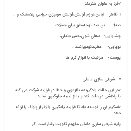
v
فرد به عنوان هنرمند:
1-ظاهر- لباس،لوازم آرایش،آرایش مو،وزن،جراحی پلاستیک و …
صدا- تن صدا،لهجه،طرز بیان جملات،…
چشایایی- دهان شوی،خمیر دندان،…
بویایی- عطر،دئودورانت،…
پوست- مراقبت با انواع کرم ها
شرطی سازی عاملی
v
در این حالت یادگیرنده باآزمون و خطا در فرایند شرکت می کند
تا پاداشی دریافت کند و یا از تنبیه جلوگیری نماید.
v
اسکینر آن را توسعه داد تا فرایند یادگیری بالاتر از پاولف را ارائه
دهد.
پایه شرطی سازی عاملی مفهوم
تقویت رفتار
است.اگر