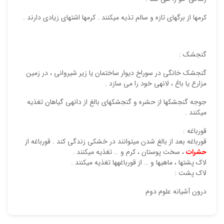
کرم‏ها از برگ‏های تازه و سالم تذیه می‏کنند . کرم‏ها اشتهای زیادی دارند .
گنجشک :
گنجشک خانگی در سوراخ دیوار ساختمان یا زیر شیروانی ، در زمین
مزارع یا باغ ، لانه‏ی خود را می سازد .
جوجه گنجشک‏ها از حشره و گنجشک‏های بالغ از دانه‏ی گیاهان تغذیه
می‏کنند .
قورباغه :
قورباغه بعد از بالغ شدن می‏توانند در خشکی زندگی کند . قورباغه از
حشرات
، سخت پوستان ، کرم و … تغذیه می‏کنند .
لاک پشت‏ها ، ماهی‏ها و … از قورباغه‏ها تغذیه می‏کنند .
لاک پشت :
درون آشیانه علوم دوم