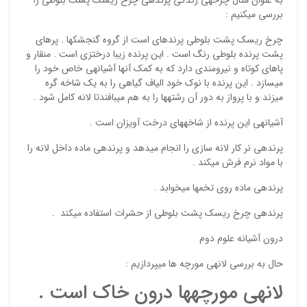
بررسی می‏کنیم :
چرخ ریسک پشت بلوطی پرنده‏ای است از گروه گنجشک‎‏ها . پرهای
پشت پرنده بلوطی رنگ است . این پرنده زیبا درخت‏زی است . منقار و
پاهای کوتاه و نیرومندی دارد که به کمک آنها آشیانه‏ی خاص خود را
می‏سازد . این پرنده با نوک خود الیاف گیاهی را به یک شاخه گره
می‏زند و با پرواز به دور آن رشته‏ها را به هم می‏بافندتا لانه کامل شود .
آشیانه‏ی این پرنده از شاخه‏های درخت آویزان است .
نقاط
پرنده‏ی نر کار لانه سازی را انجام می‏دهد و پرنده‏ی ماده داخل لانه را
با مواد نرم فرش می‏کند .
نقاط
پرنده‏ی ماده روی تخم‏ها می‏خوابد .
پرنده‏ی چرخ ریسک پشت بلوطی از حشرات استفاده می‏کند .
درون آشیانه علوم دوم
نام ش
حال به بررسی لانه‏ی مورچه‏ ها می‏پردازیم :
لانه‏ی مورچه‏ها درون خاک است .
ایمیل