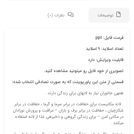
توضیحات
نظرات (0)
دیدگ
فرمت فایل: ppt
تعداد اسلاید: 9 اسلاید
هیچ 
قابلیت ویرایش: دارد
اولی
تصویری از خود فایل رو میتونید مشاهده کنید.
“پاو
قسمتی از متن این پاورپوینت که به صورت تصادفی انتخاب شده:
نشان
همه‏ی جانوران نیاز به لانه‏ای برای زندگی دارند .
علام
. لانه مکانیست برای حفاظت در برابر سرما و گرما ، حفاظت در برابر
امتیا
شکارچیان ، حفاظت در برابر برف و باران – مراقبت و پرورش نوزادان
در مکانی امن – برای زندگی گروهی و ذخیره‏ی غذا از لانه استفاده
دیدگ
می‏کنند .
به عنوان مثال چرخه‏ی زندگی پرنده‏ی چرخ ریسک پشت بلوطی را