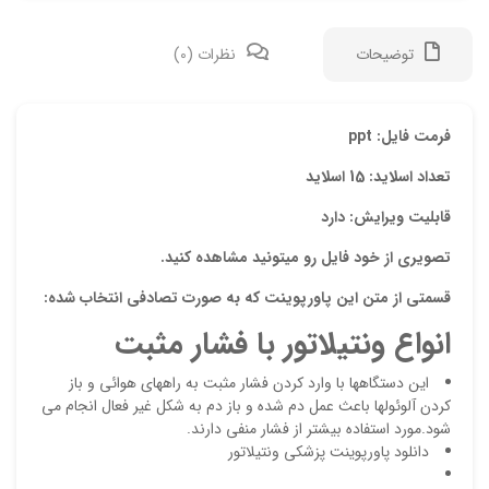
توضیحات
نظرات (0)
دیدگ
فرمت فایل: ppt
تعداد اسلاید: 15 اسلاید
هیچ 
قابلیت ویرایش: دارد
اولی
تصویری از خود فایل رو میتونید مشاهده کنید.
“پاو
قسمتی از متن این پاورپوینت که به صورت تصادفی انتخاب شده:
نشان
انواع ونتیلاتور با فشار مثبت
علام
این دستگاهها با وارد کردن فشار مثبت به راههای هوائی و باز
امتیا
کردن آلوئولها باعث عمل دم شده و باز دم به شکل غیر فعال انجام می
دیدگ
شود.مورد استفاده بیشتر از فشار منفی دارند.
دانلود پاورپوینت پزشکی ونتیلاتور