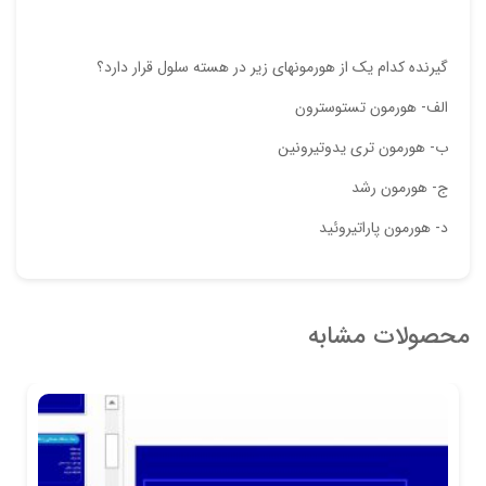
گيرنده كدام يك از هورمونهاي زير در هسته سلول قرار دارد؟
الف- هورمون تستوسترون
ب- هورمون تري يدوتيرونين
ج- هورمون رشد
د- هورمون پاراتيروئيد
محصولات مشابه