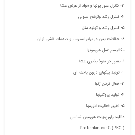
دیدگ
3- كنترل عبور يونها و مواد از عرض غشا
4- كنترل رشد وترشح سلولي
5-
كنترل رشد و توليد مثل
6- حفاظت بدن در برابر استرس و صدمات ناشي از ان
مكانيسم عمل هورمونها
1- تغيير در نفوذ پذيري غشا
2- توليد پيكهاي درون ياخته اي
نقاط
3- فعال كردن ژنها
4- توليد پروتئينها
نقاط
5- تغيير فعاليت انزيمها
دانلود پاورپوینت هورمون شناسی
Proteinkinase C (PKC )
نام ش