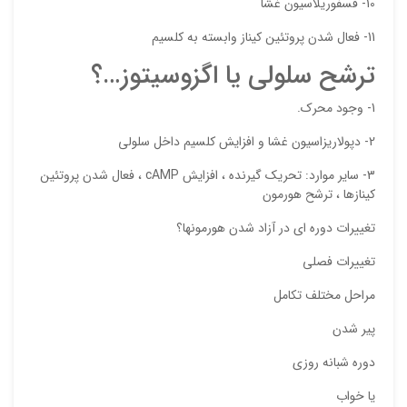
10- فسفوريلاسيون غشا
11- فعال شدن پروتئين كيناز وابسته به كلسيم
ترشح سلولي يا اگزوسيتوز…؟
1- وجود محرك.
2- دپولاريزاسيون غشا و افزايش كلسيم داخل سلولي
3- ساير موارد: تحريك گيرنده ، افزايش cAMP ، فعال شدن پروتئين
كينازها ، ترشح هورمون
تغييرات دوره اي در آزاد شدن هورمونها؟
تغييرات فصلي
مراحل مختلف تكامل
پير شدن
دوره شبانه روزي
يا خواب