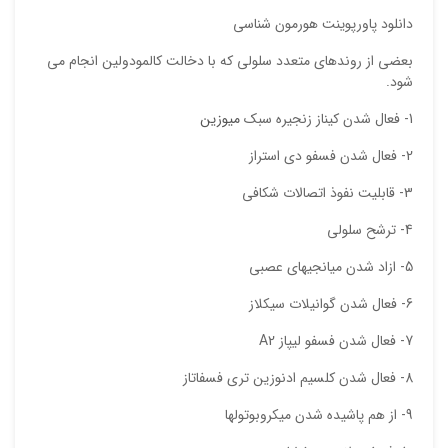
دانلود پاورپوینت هورمون شناسی
بعضي از روندهاي متعدد سلولي كه با دخالت كالمودولين انجام مي
شود.
1- فعال شدن كيناز زنجيره سبك
ميوزين
2- فعال شدن فسفو دي استراز
3- قابليت نفوذ اتصالات شكافي
4- ترشح سلولي
5- ازاد شدن ميانجيهاي عصبي
6- فعال شدن گوانيلات سيكلاز
7- فعال شدن فسفو ليپاز A2
8- فعال شدن كلسيم ادنوزين تري فسفاتاز
9- از هم پاشيده شدن ميكروبوتولها