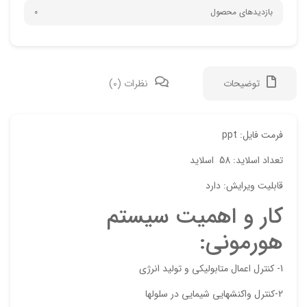
بازدیدهای محصول
0
توضیحات
نظرات (0)
دیدگ
فرمت فایل: ppt
تعداد اسلاید: 58 اسلاید
هیچ 
قابلیت ویرایش: دارد
اولی
كار و اهميت سيستم
“دان
هورموني:
نشان
علام
1- كنترل اعمال متابوليكي و توليد انرژي
امتیا
2-كنترل واكنشهايي شيمايي در سلولها