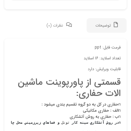
توضیحات
نظرات (0)
دیدگ
فرمت فایل: ppt
تعداد اسلاید: 16 اسلاید
هیچ 
قابلیت ویرایش: دارد
اولی
قسمتی از پاورپوینت ماشین
“دان
الات حفاری:
نشان
علام
n
حفاري در كل به دو گروه تقسيم بندي مي‏شود :
n
الف : حفاري مكانيكي
امتیا
n
ب : حفاري به روش آتشكاري
n
در روش آتشكاري سينه كار 
تونل
 و فضاهاي زيرزميني محل چالها مش
دیدگ