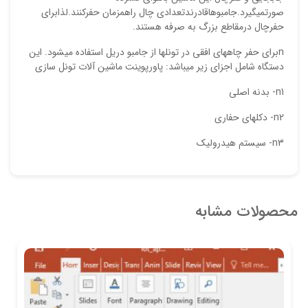
صورتميگيرد.جامبوهاقادرندتعدادي چال راهمزمان حفركنند.لذابراي
حفرچال درمقاطع بزرگ به صرفه هستند.
nبرای حفر چاههای افقی در تونلها از جامبو دریل استفاده میشود. این
دستگاه شامل اجزای زیر میباشد: پاورپوینت ماشين آلات تونل سازي
n1- بدنه اصلی
n2- دکلهای حفاری
n3- سیستم هیدرولیک
محصولات مشابه