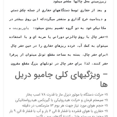
 زيرزميني محل چالها مشخص مي‏شود
 و بعد از حفاري توسط دستگاههاي حفاري از جمله چكش دستي و يا 
 و ديناميت خرج گذاري و منفجر مي‏گرددكه اين روش بيشتر در فضاه
 مكانيكي خود به دو گروه تقسيم بندي مي‏شود
:
  پاورپوینت ماشين آ
n
-
حفر چال با روش چالزني دوراني يا ضربه اي و با استفاده از ني
مي‏توان به كمك آب، خرده ريزهاي حفاري را در حين حفر چال از آن
n
براي حفر چال، بسته به مساحت مقطع تونل مي‏توان از پرفراتور م
نقاط
حفر كنند، لذا براي حفر چال در تونلهاي بزرگ مقطع مقرون به صر
– ويژگيهاي کلي جامبو دريل
نقاط
ها
n• حرکت دستگاه با موتور ديزل ماز با قدرت ٧٨ اسب بخار
n•
سيستم
فرمان و حرکت هيدروليکي با گيربکس هيدرواستاتيکي
نام ش
n• حجم هواي مورد نياز جهت هر بوم ١٣ مترمکعب در دقيقه
n• حفاري با هواي فشرده با فشار ٥ الي ٦ بار و آب با فشار ٥ الي ٩ بار
n• مجهز به سيستم خنثي کنندة گازهاي سمي اگزوز