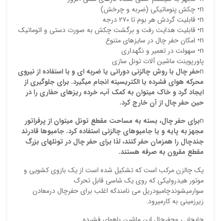
n• چکش پنوماتيکي (ضربه و چرخش)
ایمیل
n• قابليت گردش هر بوم تا ٢٧٠ درجه
n• قابليت هدايت رفت و برگشت چکش به صورت دستي و اتوماتيک
n• امکان حفر چال در سايزهاي متنوع
n• سهولت در تعمير و نگهداري
پاورپوینت ماشين آلات تونل سازي
ذ
n
حفر چال با روش چالزني دوراني يا ضربه اي و با استفاده از نيروي
د
محركه هواي فشرده يا الكتريسيته انجام مي‏گيرد. براي جلوگيري از
ايجاد گرد و خاك مي‏توان به كمك آب، خرده ريزهاي حفاري را در
حين حفر چال از آن خارج كرد.
n
براي حفر چال، بسته به مساحت مقطع تونل مي‏توان از پرفراتور
مجهز به پايه و يا جامبوهاي چالزني استفاده كرد. جامبوها قادرند
ج
ند
چال را همزمان حفر كنند، لذا براي حفر چال در تونلهاي بزرگ
مقطع مقرون به صرفه هستند.
يك چالزن مركب است كه تشكيل شده است از يك بازوي كشويي و
موتور هيدروليكي كه روي يك شاسي قابل تحرك
سوارميشوندچامبودريل مي نامندكه اغلب براي حفرچال درمعادن
زيرزميني به كارميرود.
جابجايي وحفرچال اين ماشين باهواي فشرده