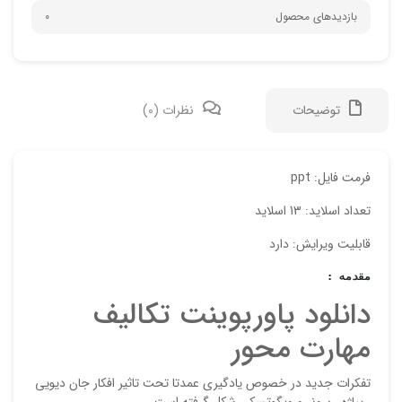
بازدیدهای محصول
0
توضیحات
نظرات (0)
دیدگ
فرمت فایل: ppt
تعداد اسلاید: 13 اسلاید
هیچ 
قابلیت ویرایش: دارد
اولی
مقدمه :
“دان
دانلود پاورپوینت تکالیف
نشان
مهارت محور
علام
تفکرات جدید در خصوص یادگیری عمدتا تحت تاثیر افکار جان دیویی
امتیا
، پیاژه ، برونر و ویگوتسکی شکل گرفته است.