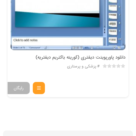
دانلود پاورپوینت ديفتري (کورينه باکتريم ديفتريه)
پزشکی و پرستاری
رایگان