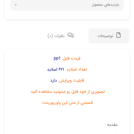
بازدیدهای محصول
0
توضیحات
نظرات (0)
دیدگ
فرمت فایل:
ppt
تعداد اسلاید:
621 اسلاید
هیچ 
قابلیت ویرایش:
دارد
اولی
تصویری از خود فایل رو میتونید مشاهده کنید.
“پاو
قسمتی از متن این پاورپورینت:
نشان
علام
مقدمه
امتیا