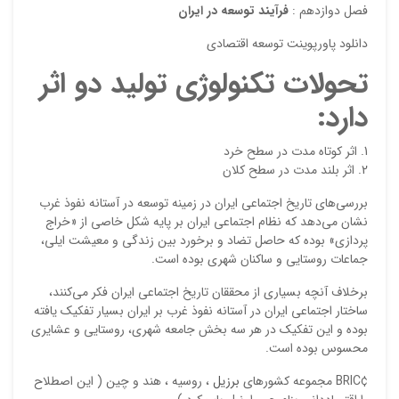
فصل دوازدهم :
فرآيند توسعه در ايران
دانلود پاورپوینت توسعه اقتصادي
ایمیل
تحولات تكنولوژي توليد دو اثر
دارد:
ذ
اثر كوتاه مدت در سطح خرد
د
اثر بلند مدت در سطح كلان
بررسی‌های تاریخ اجتماعی ایران در زمینه توسعه در آستانه نفوذ غرب
نشان می‌دهد که نظام اجتماعی ایران بر پایه شکل خاصی از «خراج
پردازی» بوده که حاصل تضاد و برخورد بین زندگی و معیشت ایلی،
جماعات روستایی و ساکنان شهری بوده است.
برخلاف آنچه بسیاری از محققان تاریخ اجتماعی ایران فکر می‌کنند،
ساختار اجتماعی ایران در آستانه نفوذ غرب بر ایران بسیار تفکیک یافته
بوده و این تفکیک در هر سه بخش جامعه شهری، روستایی و عشایری
محسوس بوده است.
¢BRIC مجموعه کشورهای
برزیل
، روسیه ، هند و چین ( این اصطلاح