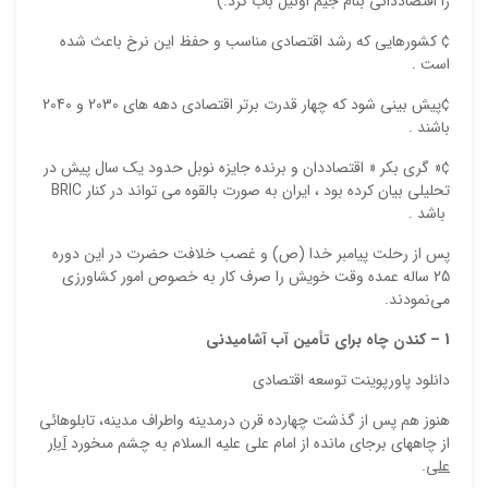
را اقتصاددانی بنام جیم اونیل باب کرد.)
¢ کشورهایی که رشد اقتصادی مناسب و حفظ این نرخ باعث شده
است .
¢پیش بینی شود که چهار قدرت برتر اقتصادی دهه های 2030 و 2040
باشند .
¢« گری بکر « اقتصاددان و برنده جایزه نوبل حدود یک سال پیش در
تحلیلی بیان کرده بود ، ایران به صورت بالقوه می تواند در کنار BRIC
باشد .
پس از رحلت پیامبر خدا (ص) و غصب خلافت حضرت در این دوره
25 ساله عمده وقت خویش را صرف کار به خصوص امور کشاورزی
می‌نمودند.
1 – كندن چاه براى تأمين آب آشاميدنى
دانلود پاورپوینت توسعه اقتصادي
هنوز هم پس از گذشت چهارده قرن درمدينه واطراف مدينه، تابلوهائى
از چاه‏هاى برجاى مانده از امام على عليه السلام به چشم مى‏خورد
آبار
على
.