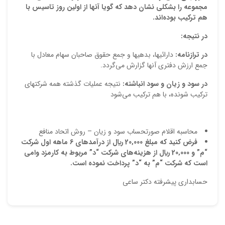
مجموعه را بشكلي نشان دهد كه گويا آنها از اولين روز تاسيس با
هم تركيب بوده‌اند
.
در نتيجه
:
در ترازنامه:
دارائيها، بدهيها و جمع حقوق صاحبان سهام معادل با
جمع ارزش دفتري آنها گزارش مي‌گردد.
در سود و زيان و سود انباشته:
نتيجه عمليات گذشته همه شركتهاي
تركيب شونده، با هم تركيب مي‌شود
محاسبه اقلام صورتحساب سود و زيان – روش اتحاد منافع
فرض كنيد كه مبلغ
000
‚
20
ريال از درآمدهاي
6 ماهه اول
شركت
“م” و
000
‚
20
ريال از هزينه‌هاي شركت “د” مربوط به كارمزد وامي
است كه شركت “م” به “د” پرداخت نموده است
.
حسابداری پیشرفته دکتر ساعی