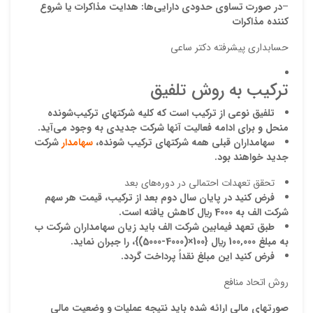
–
در صورت تساوی حدودی دارایی‌ها: هدایت مذاکرات یا شروع
کننده مذاکرات
ایمیل
حسابداری پیشرفته دکتر ساعی
ترکيب به روش تلفيق
ذ
د
تلفيق
نوعي از تركيب است كه كليه شركتهاي تركيب‌شونده
منحل و براي ادامه فعاليت آنها شركت جديدي به وجود مي‌آيد
.
سهامداران قبلي همه شركتهاي تركيب شونده،
سهامدار
شركت
جديد خواهند بود
.
تحقق تعهدات احتمالي در دوره‌هاي بعد
فرض کنيد
در پايان سال دوم بعد از تركيب
،
قيمت هر سهم
شركت الف به 40
0 ريال كاهش يافته است
0
.
طبق تعهد فيمابين شركت الف بايد زيان سهامداران شركت ب
به مبلغ
000
‚
100
ريال
{100×(40
0-50
0
0)}،
0
را جبران نمايد
.
فرض كنيد اين مبلغ نقداً پرداخت گردد
.
روش اتحاد منافع
صورتهاي مالي ارائه شده بايد نتي
ج
ه عمليات و وضعيت مالي