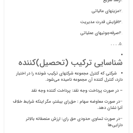
.1
رشد سريع
.2
مزيتهاي ماليات
ی
.3
افزايش قدرت مديريت
.4
صرفه‌جوئيهاي عملياتي
. . . .
.5
شناسايي تركيب‌ (تحصيل)كننده
نقاط
شركتي كه كنترل مجموعه شركتهاي تركيب شونده را در اختيار
دارد،
كنترل كننده
آن مجموعه ناميده مي‌شود
.
–
در صورت
پرداخت
وجه نقد
:
پرداخت كننده وجه نقد
نقاط
–
در صورت
معاوضه سهام
:
حق‌راي
بيشتر
، مگر اينكه شرايط خلاف
آنرا نشان دهد
.
–
در صورت تساوی حدودی حق رای: ارزش منصفانه بالاتر
نام ش
دارایی‌ها