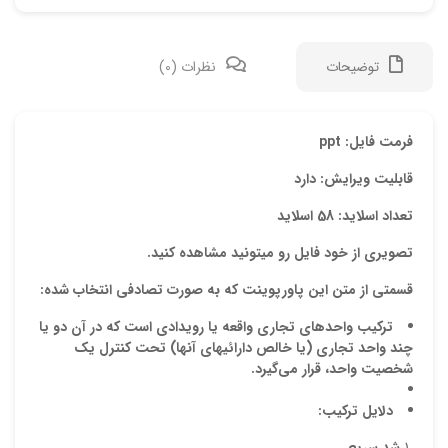
توضیحات
نظرات (0)
دیدگ
فرمت فایل: ppt
قابلیت ویرایش: دارد
هیچ 
تعداد اسلاید: 58 اسلاید
اولی
تصویری از خود فایل رو میتونید مشاهده کنید.
قسمتی از متن این پاورپوینت که به صورت تصادفی انتخاب شده:
موس
تركيب واحدهاي
تجاري واقعه يا رويدادي است كه در آن دو يا
نشان
چند واحد تجاري (يا خالص دارائيهاي
آ
نها) تحت كنترل يك
علام
شخصيت واحد، قرار مي‌گيرد
.
امتیا
دلايل تركيب
:
دیدگ