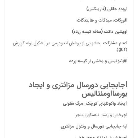
l
روده حلقی (فارینکس)
l
فورگات، میدگات و هایندگات
ذ
l
ویتلین داکت (ساقه کیسه زرده)
د
l
عدم مشارکت
بخشهایی از پوشش اندودرمی در تشکیل لوله گوارش
(gut):
l
آلانتوئیس
و
بخشی از کیسه زرده
l
جابجایی دورسال مزانتری و ایجاد
بورسااومنتالیس
l
ایجاد واکوئلهای کوچک: مرگ سلولی
lچرخش و رشد ناهمگون منجر
l
به جابجایی دورسال و ونترال مزانتری
l
چرخش در امتداد محور طولی