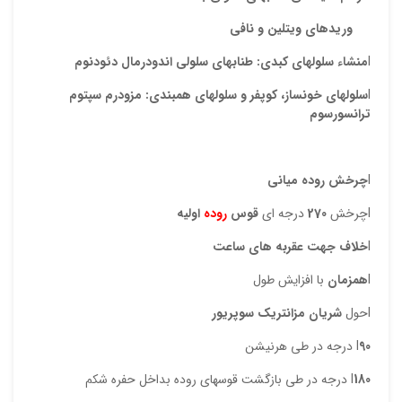
وریدهای ویتلین و نافی
l
منشاء سلولهای کبدی
: طنابهای سلولی اندودرمال دئودنوم
l
سلولهای خونساز
،
کوپفر
و سلولهای
همبندی
: مزودرم سپتوم
ترانسورسوم
l
چرخش روده میانی
lچرخش
270
درجه ای
قوس
روده
اولیه
l
خلاف جهت عقربه های ساعت
l
همزمان
با افزایش طول
lحول
شریان مزانتریک سوپریور
90
l
درجه در طی هرنیشن
180
l
درجه در طی بازگشت قوسهای روده بداخل حفره شکم