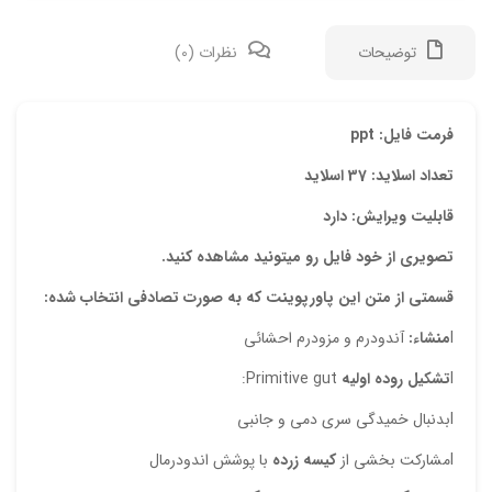
توضیحات
نظرات (0)
دیدگ
فرمت فایل: ppt
تعداد اسلاید: 37 اسلاید
هیچ 
قابلیت ویرایش: دارد
اولی
تصویری از خود فایل رو میتونید مشاهده کنید.
“پاو
قسمتی از متن این پاورپوینت که به صورت تصادفی انتخاب شده:
نشان
l
منشاء:
آندودرم و مزودرم احشائی
علام
l
تشکیل روده اولیه
Primitive gut:
امتیا
lبدنبال خمیدگی سری دمی و جانبی
دیدگ
lمشارکت بخشی از
کیسه زرده
با پوشش اندودرمال