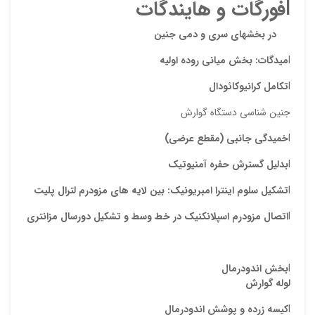
l
فورگات و هایندگات
در بخشهای سری و دمی جنین
l
میدگات:
بخش میانی روده اولیه
l
تکامل کرانیوکائودال
جنین شناسی دستگاه گوارش
نقاط
l
خمیدگی جانبی (مقطع عرضی)
l
بدلیل
گسترش حفره آمنیوتیک
نقاط
l
تشکیل
سلوم اینترا امبریونیک:
بین لایه های مزودرم لترال پلیت
l
اتصال مزودرم اسپلانکنیک در خط وسط و تشکیل دورسال مزانتری
نام ش
l
بخش اندودرمال
لوله گوارش
l
کیسه زرده و پوشش اندودرمال
ایمیل