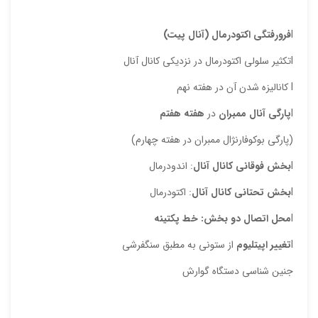
l
فرورفتگی اکتودرمال (آنال پیت)
lتکثیر سلولی اکتودرمال در نزدیکی کانال آنال
l کانالیزه شدن آن در هفته نهم
l
پارگی آنال ممبران
در
هفته هفتم
(پارگی بوکوفارنژال ممبران در هفته چهارم)
l
بخش فوقانی کانال آنال
: اندودرمال
l
بخش تحتانی کانال آنال
: اکتودرمال
l
محل اتصال دو بخش:
خط پکتینه
l
تغییر اپیتلیوم
از ستونی به مطبق سنگفرشی
جنین شناسی دستگاه گوارش