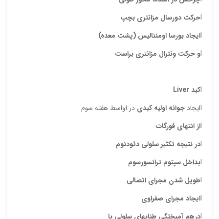
l
حرکت دورسال مزانتری
بچپ
l
ایجاد بورسا اومنتالیس (پشت معده)
l
و حرکت ونترال مزانتری
براست
l
کبد
Liver
lایجاد
جوانه اولیه کبدی
در اواسط هفته سوم
l
از انتهای فورگات
l
در نتیجه تکثیر سلولی دئودنوم
l
بداخل سپتوم ترانسورسوم
l
طویل شدن مجرای اتصالی
l
ایجاد مجرای صفراوی
l
درهم آمیختگی طنابهای سلولی با