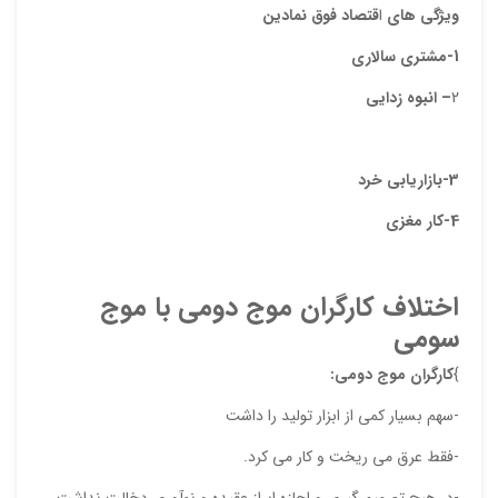
ویژگی های
ا
قتصاد فوق
نمادین
1-مشتری
سالاری
ایمیل
2
–
انبوه زدایی
ذ
3-بازاریابی
خرد
د
4-کار
مغزی
اختلاف
کارگران موج دومی با موج
سومی
}
کارگران
موج دومی:
-سهم بسیار کمی از ابزار تولید را داشت
-فقط عرق می ریخت و کار می کرد.