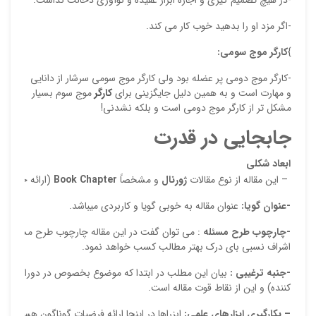
-در هیچ تصمیم گیری و اجازه ابراز عقیده و نوآوری دخالت نداشت.
-اگر مزد او را بدهید خوب کار می کند.
}
کارگر موج سومی:
-کارگر موج دومی پر عضله بود ولی کارگر موج سومی سرشار از دانایی
و مهارت است و به همین دلیل جایگزینی برای
کارگر
موج سوم بسیار
مشکل تر از کارگر موج دومی است و بلکه نشدنی!
جابجایی در
قدرت
ابعاد شکلی
– این مقاله از نوع مقالات
ژورنال
و مشخصاً
Chapter
Book
(ارائه خلا
-عنوان گویا:
عنوان مقاله به خوبی گویا و کاربردی میباشد.
-چارچوب طرح مسئله
: می توان گفت در این مقاله چارچوب طرح مسأله بدل
اشراف نسبی بای درک بهتر مطالب کسب خواهد نمود.
-جنبه ترغیبی :
بیان این مطلب در ابتدا که موضوع بخصوص در دوران کنونی 
کننده) و این از نقاط قوت مقاله است.
– بکارگیری ابزارهای علمی:
ابزراها در اینجا ارائه فرضیات گوناگون هستند که