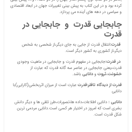
دیدگ
کرده بود و در این کتاب به پیش بینی تغییرات جهان در ابعاد اقتصادی
و سیاسی در دهه های آینده می پردازد.
جابجایی قدرت و جابجایی در
قدرت
قدرت:
انتقال قدرت از جایی به جای دیگر،از شخصی به شخص
دیگر،از کشوری به کشور دیگر است.
در قدرت:
جابجایی در مفهوم قدرت و جابجایی در ماهیت وجودی
قدرت،یعنی جابجایی در عناصر سه گانه قدرت که عبارت از
خشونت
،
ثروت
و
دانایی
باشد.
نقاط
قدرت
از دیدگاه
تافلر:
قدرت
عبارت است از میزان اثربخشی(کارایی)با
دانایی
نقاط
دانایی :
دانایی اطلاعات،داده ها،تصورات،طرز تلقی ها و دیگر دانش
بشری است که امروز در اختیار هر کسی است.دانایی مردمی ترین
شکل قدرت است.
نام ش