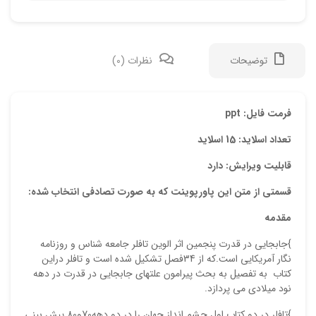
توضیحات
نظرات (0)
دیدگ
فرمت فایل: ppt
تعداد اسلاید: 15 اسلاید
هیچ 
قابلیت ویرایش: دارد
اولی
قسمتی از متن این پاورپوینت که به صورت تصادفی انتخاب شده:
“پاو
مقدمه
رفتا
}جابجایی در قدرت پنجمین اثر الوین تافلر جامعه شناس و روزنامه
نشان
نگار آمریکایی است.که از 34فصل تشکیل شده است و تافلر دراین
علام
کتاب به تفصیل به بحث پیرامون علتهای جابجایی در قدرت در دهه
نود میلادی می پردازد.
امتیا
}تافلر در دو کتاب اول چشم انداز جهان را در دو دهه70و80 پیش بینی