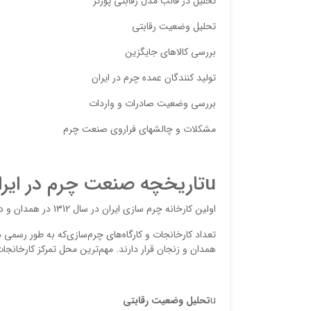
تحلیل در قالب مدل رقابتی پورتر
تحلیل وضعیت رقابتی
بررسی کالاهای جایگزین
تولید کنندگان عمده چرم در ایران
بررسی وضعیت صادرات و واردات
مشکلات و چالشهای فراروی صنعت چرم
uتاریخچه صنعت چرم در ایران
اولین کارخانه چرم سازی ایران در سال 1312 در همدان و دومین کارخانه در سال 1314 در تبریز تآسیس شد.
ﻫﻤﺪﺍﻥ ﻭ ﺯﻧﺠﺎﻥ ﻗﺮﺍﺭ ﺩﺍﺭﻧﺪ. ﻣﻬﻢﺗﺮﻳﻦ ﻣﺤﻞ ﺗﻤﺮﻛﺰ ﻛﺎﺭﺧﺎﻧ
u
تحلیل وضعیت رقابتی