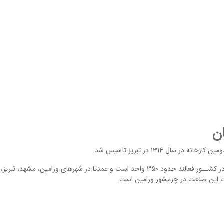
ﺗﻌﺪﺍﺩ ﻛﺎﺭﺧﺎﻧﺠﺎﺕ ﻭ ﻛﺎﺭﮔﺎﻩﻫﺎﻱ چرﻡﺳﺎﺯﻱﻛﻪ ﺑﻪ ﻃﻮﺭ ﺭﺳﻤﻲ ﺩﺭ ﻛﺸــﻮﺭ ﻓﻌﺎﻟﻨﺪ ﺣﺪﻭﺩ 350 ﻭﺍﺣﺪ ﺍﺳﺖ ﻭ ﻋﻤﺪﺗﺎ ﺩﺭ ﺷﻬﺮﻫﺎﻱ ﻭﺭﺍﻣﻴﻦ، ﻣﺸﻬﺪ، ﺗﺒﺮﻳﺰ،
ﺠﺎﺕ اين صنعت ﺩﺭ ﭼﺮﻣﺸﻬﺮ ﻭﺭﺍﻣﻴﻦ ﺍﺳﺖ.