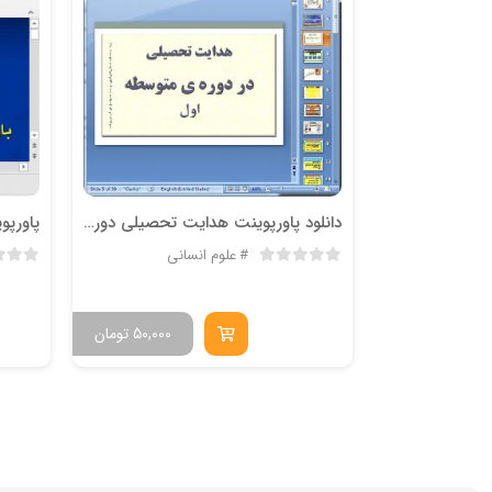
پاورپوینت روشها و فنون تدریس شعبانی
دانلود پاورپوینت هدایت تحصیلی دوره ی متوسطه اول
علوم انسانی
رایگان
50,000
تومان